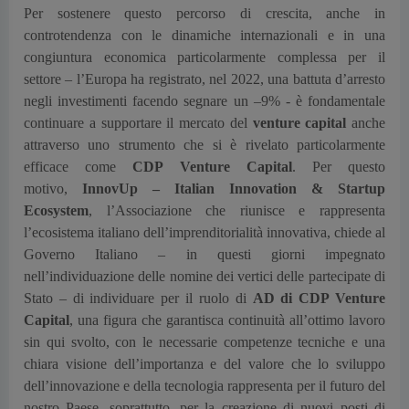
Per sostenere questo percorso di crescita, anche in
controtendenza con le dinamiche internazionali e in una
congiuntura economica particolarmente complessa per il
settore – l’Europa ha registrato, nel 2022, una battuta d’arresto
negli investimenti facendo segnare un –9% - è fondamentale
continuare a supportare il mercato del
venture capital
anche
attraverso uno strumento che si è rivelato particolarmente
efficace come
CDP Venture Capital
. Per questo
motivo,
InnovUp – Italian Innovation & Startup
Ecosystem
, l’Associazione che riunisce e rappresenta
l’ecosistema italiano dell’imprenditorialità innovativa, chiede al
Governo Italiano – in questi giorni impegnato
nell’individuazione delle nomine dei vertici delle partecipate di
Stato – di individuare per il ruolo di
AD di CDP Venture
Capital
, una figura che garantisca continuità all’ottimo lavoro
sin qui svolto, con le necessarie competenze tecniche e una
chiara visione dell’importanza e del valore che lo sviluppo
dell’innovazione e della tecnologia rappresenta per il futuro del
nostro Paese, soprattutto, per la creazione di nuovi posti di