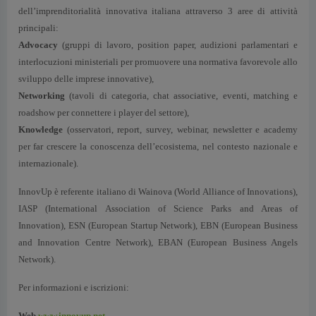
dell’imprenditorialità innovativa italiana attraverso 3 aree di attività
principali:
Advocacy
(gruppi di lavoro, position paper, audizioni parlamentari e
interlocuzioni ministeriali per promuovere una normativa favorevole allo
sviluppo delle imprese innovative),
Networking
(tavoli di categoria, chat associative, eventi, matching e
roadshow per connettere i player del settore),
Knowledge
(osservatori, report, survey, webinar, newsletter e academy
per far crescere la conoscenza dell’ecosistema, nel contesto nazionale e
internazionale).
InnovUp è referente italiano di Wainova (World Alliance of Innovations),
IASP (International Association of Science Parks and Areas of
Innovation), ESN (European Startup Network), EBN (European Business
and Innovation Centre Network), EBAN (European Business Angels
Network).
Per informazioni e iscrizioni:
Web
www.innovup.net