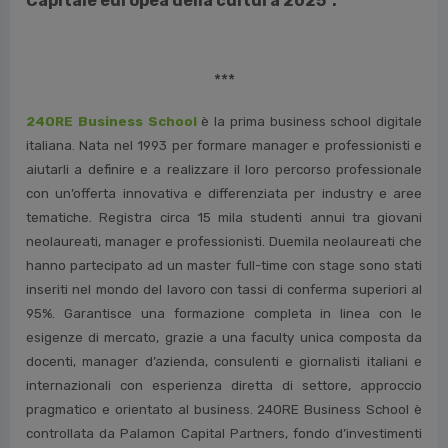
impegnata nell’ideazione, progettazione e
realizzazione di contenuti culturali e azioni di
innovazione sociale) con un focus particolare su due
project work del
il modello innovativo di
progettazione culturale di Kalatà
e la
candidatura “GO!25 Nova Gorica e Gorizia
Capitale europea della cultura 2025”.
***
24ORE Business School
è la prima business school digitale
italiana. Nata nel 1993 per formare manager e professionisti e
aiutarli a definire e a realizzare il loro percorso professionale
con un’offerta innovativa e differenziata per industry e aree
tematiche. Registra circa 15 mila studenti annui tra giovani
neolaureati, manager e professionisti. Duemila neolaureati che
hanno partecipato ad un master full-time con stage sono stati
inseriti nel mondo del lavoro con tassi di conferma superiori al