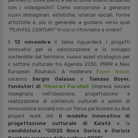
commerciale nel 1972, sono diventati a pieno titolo
la
Decima Arte
. Assieme a
Fabio Viola,
esponente
della
top ten mondiale dei migliori gamification
designer
approfondiremo la principale industria di
intrattenimento per fatturato e tempo speso, che
genera oggi profondi impatti anche fuori dal proprio
perimetro. Dove siamo e verso dove stiamo andando
con i videogiochi? Come concorrono a generare
nuovi immaginari, estetiche, istanze sociali, forme
artistiche e, più in generale, a guidarci verso quel
“PLAYFUL CENTURY”
in cui ci ritroviamo a vivere?
Il
12
novembre
il tema riguarderà i progetti
innovativi per la valorizzazione e lo sviluppo
sostenibile del territorio, nuovo asset strategico per
il settore culturale tra Agenda 2030, PNRR e New
European Bauhaus. A moderare l’
open lesson
saranno
Sergio Galasso
e
Tomaso Boyer,
fondatori di
Itinerari Paralleli
(impresa sociale