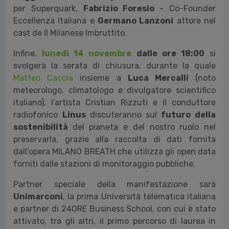
Sabato 12 novembre
alle ore 17:00
,
Francesco
Oggiano
insieme a
Paola Maugeri
e altri esponenti
del mondo della comunicazione digitale e della
digital transformation, discuteranno di come si
raccontano i cambiamenti sui social. Tra loro
Ruggero Rollini
- divulgatore scientifico e autore
per Superquark,
Fabrizio Foresio
- Co-Founder
Eccellenza Italiana e
Germano Lanzoni
attore nel
cast de Il Milanese Imbruttito.
Infine,
lunedì 14 novembre
dalle ore 18:00
si
svolgerà la serata di chiusura, durante la quale
Matteo Caccia
insieme a
Luca Mercalli
(noto
meteorologo, climatologo e divulgatore scientifico
italiano), l’artista Cristian Rizzuti e il conduttore
radiofonico
Linus
discuteranno sul
futuro della
sostenibilità
del pianeta e del nostro ruolo nel
preservarla, grazie alla raccolta di dati fornita