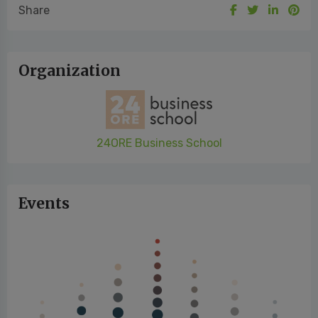
Denise Miceli | denise.miceli@mirandola.net | +39 333 186 2600
Uploaded on 29/10/2022
Share
Organization
24ORE Business School
Events