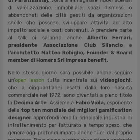
che diventa sempre più veicolo di conoscenza, di
relazioni, di inclusione.
L’
11 novembre
avrà luogo l’open lesson
“
L'impatto
sociale delle imprese artistico-culturali sul
territorio
”
con
Lorenzo Germak (co-fondatore
di Paratissima),
volta a immaginare nuovi scenari
di valorizzazione immobiliare: spazi dismessi o
abbandonati delle città gestiti da organizzazioni
snelle che possono sviluppare attività ad alto
impatto sociale e costi contenuti. A prendere parte
al talk ci saranno anche
Alberto Ferrari,
presidente Associazione Club Silencio
e
l’architetto
Matteo Robiglio, Founder & Board
member di Homers Srl Impresa benefit.
Nello stesso giorno sarà possibile anche seguire
un’
open
lesson
tutta incentrata sui
videogiochi
,
che a cinquant’anni esatti dalla loro nascita