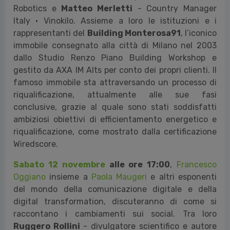
La serata inaugurale di
venerdì 11 novembre
, dalle
ore 18, prevede un dialogo tra l’artista, il conduttore
radiofonico
Filippo Solibello
e
Valentino Catricalà
-
Curatore SODA Gallery Manchester,
Federico
Parolotto
- Senior Partner, CEO MIC-HUB,
Aldo
Sollazzo
- CEO Noumena Group / Director Master in
Robotics e
Matteo Merletti
- Country Manager
Italy · Vinokilo. Assieme a loro le istituzioni e i
rappresentanti del
Building Monterosa91
, l’iconico
immobile consegnato alla città di Milano nel 2003
dallo Studio Renzo Piano Building Workshop e
gestito da AXA IM Alts per conto dei propri clienti. Il
famoso immobile sta attraversando un processo di
riqualificazione, attualmente alle sue fasi
conclusive, grazie al quale sono stati soddisfatti
ambiziosi obiettivi di efficientamento energetico e
riqualificazione, come mostrato dalla certificazione
Wiredscore.