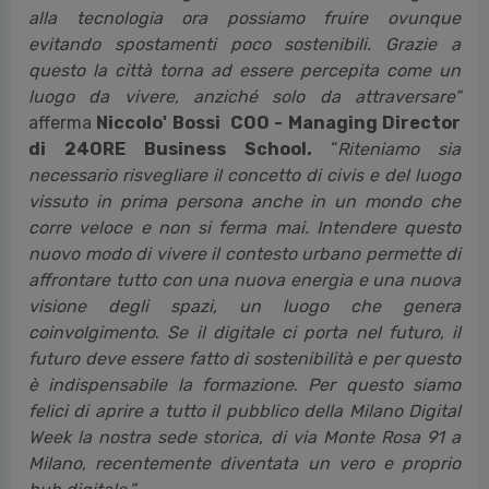
Cristian Rizzuti
.
“Essere partner culturale della Milano Digital Week ci
permette di raccontare la filosofia di 24ORE Business
School che abbiamo voluto sintetizzare in tre parole
“Milano Respira Futuro”. Per noi il Futuro è
direttamente collegato alla formazione, che grazie
alla tecnologia ora possiamo fruire ovunque
evitando spostamenti poco sostenibili. Grazie a
questo la città torna ad essere percepita come un
luogo da vivere, anziché solo da attraversare”
afferma
Niccolo' Bossi COO - Managing Director
di 24ORE Business School.
“
Riteniamo
sia
necessario risvegliare il concetto di civis e del luogo
vissuto in prima persona anche in un mondo che
corre veloce e non si ferma mai. Intendere questo
nuovo modo di vivere il contesto urbano permette di
affrontare tutto con una nuova energia e una nuova
visione degli spazi, un luogo che genera