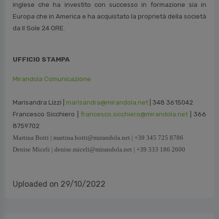
95%. Garantisce una formazione completa in linea con le
esigenze di mercato, grazie a una faculty unica composta da
docenti, manager d’azienda, consulenti e giornalisti italiani e
internazionali con esperienza diretta di settore, approccio
pragmatico e orientato al business. 24ORE Business School è
controllata da Palamon Capital Partners, fondo d’investimenti
inglese che ha investito con successo in formazione sia in
Europa che in America e ha acquistato la proprietà della società
da Il Sole 24 ORE.
UFFICIO STAMPA
Mirandola Comunicazione
Marisandra Lizzi |
marisandra@mirandola.net
| 348 3615042
Francesco Sicchiero |
francesco.sicchiero@mirandola.net
| 366
8759702
Martina Botti | martina.botti@mirandola.net | +39 345 725 8786