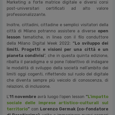
dall’opera MILANO BREATH che utilizza gli open data
forniti dalle stazioni di monitoraggio pubbliche.
Partner speciale della manifestazione sarà
Unimarconi
, la prima Università telematica italiana
e partner di 24ORE Business School, con cui è stato
attivato, tra gli altri, il primo percorso di laurea in
Marketing a forte matrice digitale e diversi corsi
post-universitari certificati ad alto valore
professionalizzante.
Inoltre, cittadini, cittadine e semplici visitatori della
città di Milano potranno assistere a diverse
open
lesson
tematiche, in linea con il filo conduttore
della Milano Digital Week 2022:
“Lo sviluppo dei
limiti. Progetti e visioni per una città e un
pianeta condivisi
”, che in questa quinta edizione,
ribalta il paradigma e si pone l’obiettivo di indagare
le modalità di sviluppo della società nell’ambito dei
limiti oggi cogenti, riflettendo sul ruolo del digitale