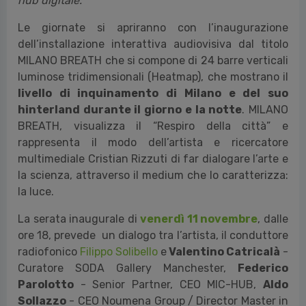
coinvolgimento
.
Se il digitale ci porta nel futuro, il
futuro deve essere fatto di sostenibilità e per questo
è indispensabile la formazione
.
Per questo siamo
felici di aprire a tutto il pubblico della Milano Digital
Week la nostra sede storica, di via Monte Rosa 91 a
Milano, recentemente diventata un vero e proprio
hub digitale.”
Le giornate si apriranno con l’inaugurazione
dell’installazione interattiva audiovisiva dal titolo
MILANO BREATH che si compone di 24 barre verticali
luminose tridimensionali (Heatmap), che mostrano il
livello di inquinamento di Milano e del suo
hinterland durante il giorno e la notte
. MILANO
BREATH, visualizza il “Respiro della città” e
rappresenta il modo dell’artista e ricercatore
multimediale Cristian Rizzuti di far dialogare l’arte e
la scienza, attraverso il medium che lo caratterizza:
la luce.