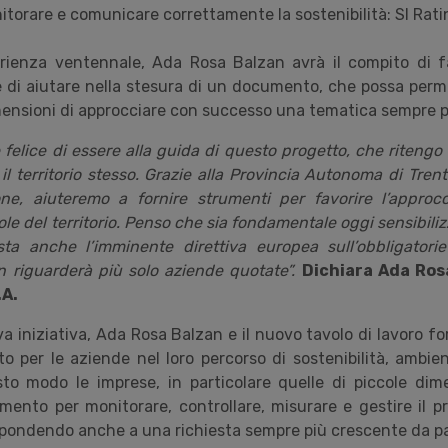
itorare e comunicare correttamente la sostenibilità: SI Rati
erienza ventennale, Ada Rosa Balzan avrà il compito di fa
e di aiutare nella stesura di un documento, che possa perm
mensioni di approcciare con successo una tematica sempre pi
elice di essere alla guida di questo progetto, che ritengo
il territorio stesso. Grazie alla Provincia Autonoma di Trent
one, aiuteremo a fornire strumenti per favorire l’approcc
le del territorio. Penso che sia fondamentale oggi sensibili
ta anche l’imminente direttiva europea sull’obbligatorie
on riguarderà più solo aziende quotate”.
Dichiara Ada Ros
.A.
a iniziativa, Ada Rosa Balzan e il nuovo tavolo di lavoro f
o per le aziende nel loro percorso di sostenibilità, ambien
to modo le imprese, in particolare quelle di piccole dim
mento per monitorare, controllare, misurare e gestire il pr
rispondendo anche a una richiesta sempre più crescente da p