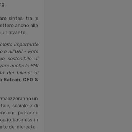
ng.
re sintesi tra le
ettere anche alle
ù rilevante.
 molto importante
o e all’UNI - Ente
io sostenibile di
zzare anche le PMI
tà dei bilanci di
a Balzan, CEO &
ormalizzeranno un
tale, sociale e di
ensioni, potranno
oprio business in
arte del mercato.