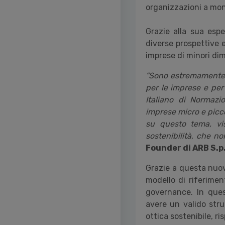
organizzazioni a mon
Grazie alla sua esp
diverse prospettive 
imprese di minori di
“Sono estremamente f
per le imprese e per 
Italiano di Normazi
imprese micro e picco
su questo tema, vis
sostenibilità, che n
Founder di ARB S.p
Grazie a questa nuov
modello di riferiment
governance. In ques
avere un valido stru
ottica sostenibile, 