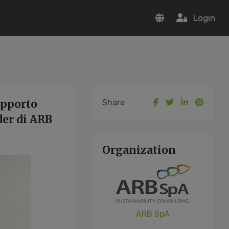
Login
upporto
Share
der di ARB
Organization
ARB SpA