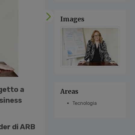
Images
Following
getto a
Areas
usiness
Tecnologia
der di ARB