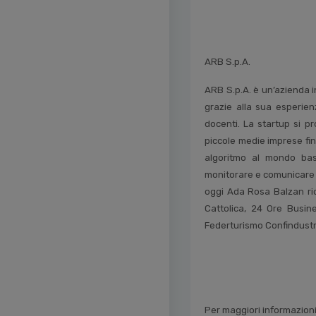
ARB S.p.A.
ARB S.p.A. è un’azienda 
grazie alla sua esperien
docenti. La startup si pr
piccole medie imprese fin
algoritmo al mondo bas
monitorare e comunicare c
oggi Ada Rosa Balzan rico
Cattolica, 24 Ore Busin
Federturismo Confindustria
Per maggiori informazion