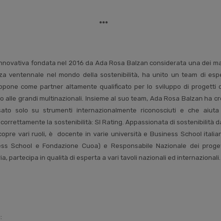
***
innovativa fondata nel 2016 da Ada Rosa Balzan considerata una dei mass
za ventennale nel mondo della sostenibilità, ha unito un team di esper
opone come partner altamente qualificato per lo sviluppo di progetti di
o alle grandi multinazionali. Insieme al suo team, Ada Rosa Balzan ha cre
ato solo su strumenti internazionalmente riconosciuti e che aiuta 
orrettamente la sostenibilità: SI Rating. Appassionata di sostenibilità da
pre vari ruoli, è docente in varie università e Business School italian
ess School e Fondazione Cuoa) e Responsabile Nazionale dei progetti
, partecipa in qualità di esperta a vari tavoli nazionali ed internazionali.
i: