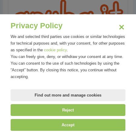
Privacy Policy
We and selected third parties use cookies or similar technologies
for technical purposes and, with your consent, for other purposes
as specified in the
cookie policy
.
You can freely give, deny, or withdraw your consent at any time.
You can consent to the use of such technologies by using the
“Accept” button. By closing this notice, you continue without
Areas
accepting.
Tecnologia
Find out more and manage cookies
Reject
©
Mirandola Comunicazione S.r.l.
| P.IVA IT09580130962 | Cap. Soc.
Accept
€30.000,00 i.v. | R.E.A. MI-2100137 |
Privacy
&
Cookie Policy