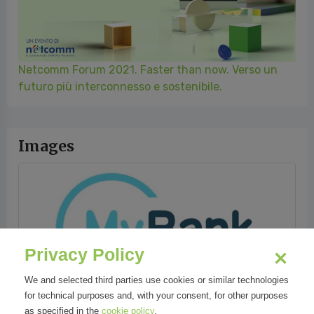
Netcomm Forum 2021. Faster than now. Verso un
futuro più interconnesso e sostenibile.
Images
Privacy Policy
We and selected third parties use cookies or similar technologies
for technical purposes and, with your consent, for other purposes
as specified in the
cookie policy
.