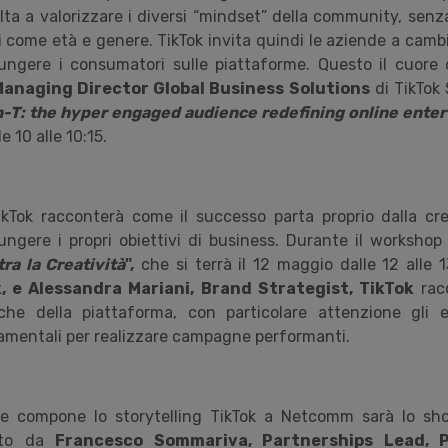
lta a valorizzare i diversi “mindset” della community, senz
 come età e genere. TikTok invita quindi le aziende a cambi
ungere i consumatori sulle piattaforme. Questo il cuore d
Managing Director Global Business Solutions
di TikTok
-T: the hyper engaged audience redefining online ente
e 10 alle 10:15.
ikTok racconterà come il successo parta proprio dalla cre
ungere i propri obiettivi di business. Durante il worksho
ra la Creatività
",
che si terrà il 12 maggio dalle 12 alle 
, e Alessandra Mariani, Brand Strategist, TikTok
rac
iche della piattaforma, con particolare attenzione gli e
damentali per realizzare campagne performanti.
che compone lo storytelling TikTok a Netcomm sarà lo sh
ato da
Francesco Sommariva, Partnerships Lead, 