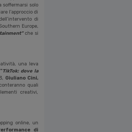
a soffermarsi solo
are l’approccio di
ell’intervento di
 Southern Europe,
rtainment”
che si
atività, una leva
p
"
TikTok: dove la
13,
Giuliano Cini,
conteranno quali
lementi creativi,
opping online, un
Performance di