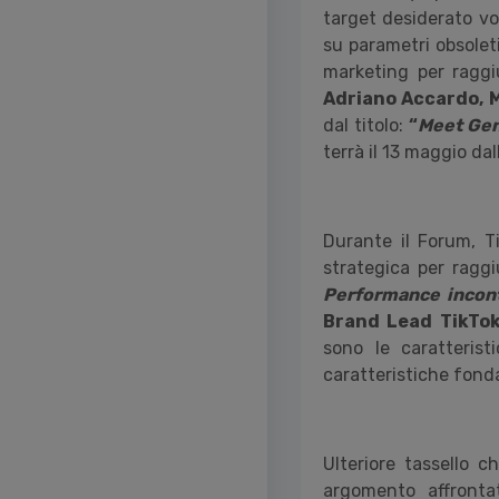
target desiderato vo
su parametri obsoleti
marketing per raggi
Adriano Accardo, 
dal titolo:
“
Meet Gen
terrà il 13 maggio dall
Durante il Forum, T
strategica per raggi
Performance incont
Brand Lead TikTok
sono le caratterist
caratteristiche fon
Ulteriore tassello 
argomento affront