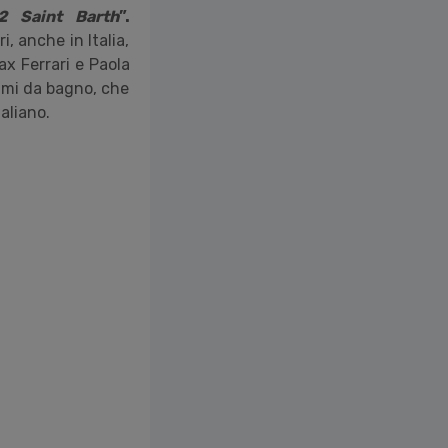
2 Saint Barth
”.
, anche in Italia,
ax Ferrari e Paola
umi da bagno, che
taliano.