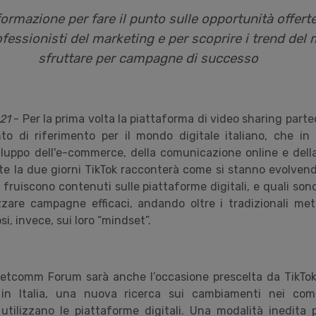
rmazione per fare il punto sulle opportunità offert
ofessionisti del marketing e per scoprire i trend de
sfruttare per campagne di successo
21
- Per la prima volta la piattaforma di video sharing parte
ento di riferimento per il mondo digitale italiano, che in
luppo dell'e-commerce, della comunicazione online e della
te la due giorni TikTok racconterà come si stanno evolvendo
ruiscono contenuti sulle piattaforme digitali, e quali sono
zare campagne efficaci, andando oltre i tradizionali meto
i, invece, sui loro “mindset”.
 Netcomm Forum sarà anche l’occasione prescelta da TikTok
 in Italia, una nuova ricerca sui cambiamenti nei com
ilizzano le piattaforme digitali. Una modalità inedita p