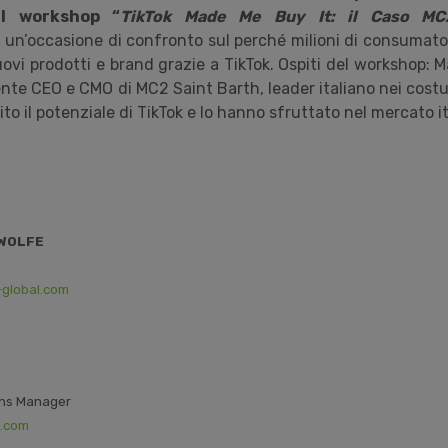
il workshop “
TikTok Made Me Buy It: il Caso MC
un’occasione di confronto sul perché milioni di consumatori
vi prodotti e brand grazie a TikTok. Ospiti del workshop: M
ente CEO e CMO di MC2 Saint Barth, leader italiano nei cost
ito il potenziale di TikTok e lo hanno sfruttato nel mercato i
&WOLFE
-global.com
ns Manager
k.com