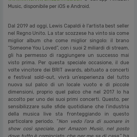
Music, disponibile per iOS e Android.
Dal 2019 ad oggi, Lewis Capaldi è l'artista best seller
nel Regno Unito. La star scozzese ha vinto sia come
miglior album che come miglior singolo: il brano
“Someone You Loved”, con i suoi 2 miliardi di stream,
gli ha permesso di raggiungere un successo mai
visto prima. Per questa speciale occasione, il due
volte vincitore dei BRIT awards, abituato a concerti
e festival sold-out, vivrà un’esperienza del tutto
nuova sul palco di un locale vuoto e di piccole
dimensioni, proprio quel palco che nel 2017 lo ha
accolto per uno dei suoi primi concerti. Questo, per
sensibilizzare sulle sfide quotidiane che l’industria
della musica live sta fronteggiando in questo
particolare periodo. “
Non vedo l’ora di suonare in
show così speciale, per Amazon Music, nel posto
dove tutto è cominciato, che per me sa di casa.
” ha