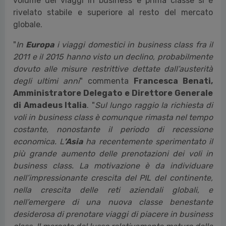
volume dei viaggi in business e prima classe si è
rivelato stabile e superiore al resto del mercato
globale.
"
In
Europa
i viaggi domestici in business class fra il
2011 e il 2015 hanno visto un declino, probabilmente
dovuto alle misure restrittive dettate dall’austerità
degli ultimi anni
" commenta
Francesca Benati,
Amministratore Delegato e Direttore Generale
di Amadeus Italia
. "
Sul lungo raggio la richiesta di
voli in business class è comunque rimasta nel tempo
costante, nonostante il periodo di recessione
economica. L
’Asia
ha recentemente sperimentato il
più grande aumento delle prenotazioni dei voli in
business class. La motivazione è da individuare
nell’impressionante crescita del PIL del continente,
nella crescita delle reti aziendali globali, e
nell’emergere di una nuova classe benestante
desiderosa di prenotare viaggi di piacere in business