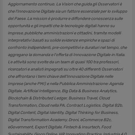
Aggiornamento continuo. La Vision che guida gli Osservatori è
che l'Innovazione Digitale sia un fattore essenziale per lo sviluppo
del Paese. La mission è produrre e diffondere conoscenza sulle
opportunità e gli impatti che le tecnologie digitali hanno su
imprese, pubbliche amministrazioni e cittadini, tramite modelli
interpretativi basati su solide evidenze empiriche e spazi di
confronto indipendenti, pre-competitivi e duraturi nel tempo, che
aggregano la domanda e l'offerta di Innovazione Digitale in Italia.
Le attività sono svolte da un team di quasi 100 tra professori,
ricercatori e analisti impegnati su oltre 40 differenti Osservatori
che affrontano i temi chiave dell'Innovazione Digitale nelle
Imprese (anche PMI) e nella Pubblica Amministrazione: Agenda
Digitale, Artificial Intelligence, Big Data & Business Analytics,
Blockchain & Distributed Ledger, Business Travel, Cloud
Transformation, Cloud nella PA, Contract Logistics, Digital B2b,
Digital Content, Digital Identity, Digital Thinking for Business,
Digital Transformation Academy, Droni, eCommerce B2c,
eGovernment, Export Digitale, Fintech & Insurtech, Food
Sustainability, Gioco Online, HR Innovation Practice, Industria 4.0,