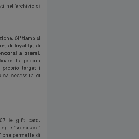
i nell’archivio di
azione, Giftiamo si
ve
, di
loyalty
, di
oncorsi a premi
.
icare la propria
 proprio target i
cuna necessità di
07 le gift card,
sempre “su misura”
g” che permette di