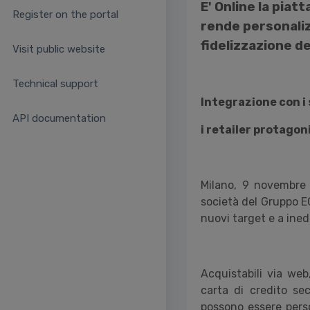
E' Online la pia
Register on the portal
rende personalizz
fidelizzazione d
Visit public website
Technical support
Integrazione con i
API documentation
i retailer protagon
Milano, 9 novembre
società del Gruppo ECR
nuovi target e a ined
Acquistabili via web
carta di credito sec
possono essere person