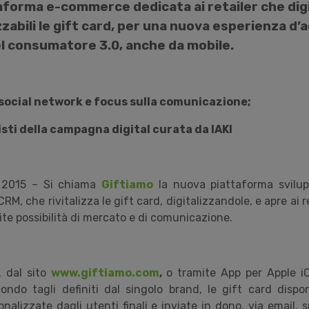
ttaforma e-commerce dedicata ai retailer che digi
abili le gift card, per una nuova esperienza d’a
el consumatore 3.0, anche da mobile.
 social network e focus sulla comunicazione;
isti della campagna digital curata da IAKI
 2015 – Si chiama
Giftiamo
la nuova piattaforma svilu
M, che rivitalizza le gift card, digitalizzandole, e apre ai r
ite possibilità di mercato e di comunicazione.
, dal sito
www.giftiamo.com
,
o tramite App per Apple i
ondo tagli definiti dal singolo brand, le gift card dispon
alizzate dagli utenti finali e inviate in dono, via email, 