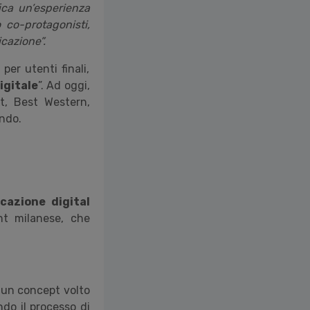
fica un’esperienza
 co-protagonisti,
cazione”.
per utenti finali,
igitale
”. Ad oggi,
t, Best Western,
ando.
azione digital
t milanese, che
u un concept volto
do il processo di