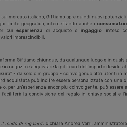
ul mercato italiano, Giftiamo apre quindi nuovi potenziali 
 ogni limite geografico, intercettando anche i
consumatori
per cui
esperienza
di acquisto e
ingaggio
, inteso c
valori imprescindibili.
taforma Giftiamo chiunque, da qualunque luogo e in quals
e in negozio e acquistare la gift card dell’importo desiderato,
sura” - da solo o in gruppo - coinvolgendo altri utenti in 
card acquistata può inoltre essere personalizzata con una d
le o, per un’esperienza ancor più coinvolgente, può esser
faciliterà la condivisione del regalo in chiave social e l’
 il modo di regalare
”, dichiara Andrea Verri, amministrator