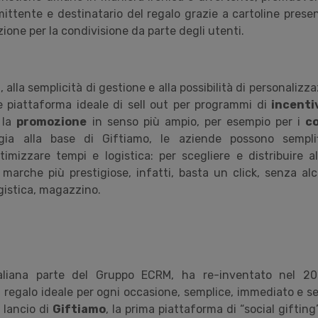
ittente e destinatario del regalo grazie a cartoline present
zione per la condivisione da parte degli utenti.
à, alla semplicità di gestione e alla possibilità di personalizz
piattaforma ideale di sell out per programmi di
incenti
 la
promozione
in senso più ampio, per esempio per i
c
ogia alla base di Giftiamo, le aziende possono semplif
imizzare tempi e logistica: per scegliere e distribuire al
 marche più prestigiose, infatti, basta un click, senza al
ogistica, magazzino.
taliana parte del Gruppo ECRM, ha re-inventato nel 20
il regalo ideale per ogni occasione, semplice, immediato e 
l lancio di
Giftiamo
, la prima piattaforma di “social giftin