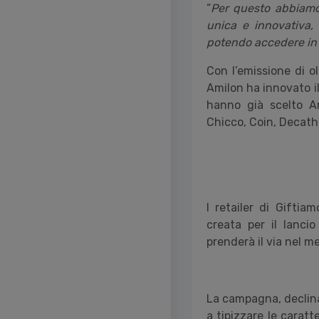
“
Per questo abbiamo 
unica e innovativa, 
potendo accedere in 
Con l’emissione di ol
Amilon ha innovato il
hanno già scelto Am
Chicco, Coin, Decathlo
I retailer di Gifti
creata per il lanci
prenderà il via nel m
La campagna, declinat
a tipizzare le carat