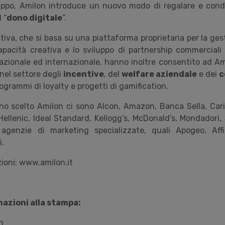
ppo, Amilon introduce un nuovo modo di regalare e condi
 “
dono digitale
”.
tiva, che si basa su una piattaforma proprietaria per la ge
apacità creativa e lo sviluppo di partnership commerciali
 nazionale ed internazionale, hanno inoltre consentito ad Ami
nel settore degli
incentive
, del
welfare aziendale
e dei
c
ogrammi di loyalty e progetti di gamification.
nno scelto Amilon ci sono Alcon, Amazon, Banca Sella, Cari
Hellenic, Ideal Standard, Kellogg’s, McDonald’s, Mondadori,
 agenzie di marketing specializzate, quali Apogeo, Affi
i.
zioni: www.amilon.it
mazioni alla stampa:
n