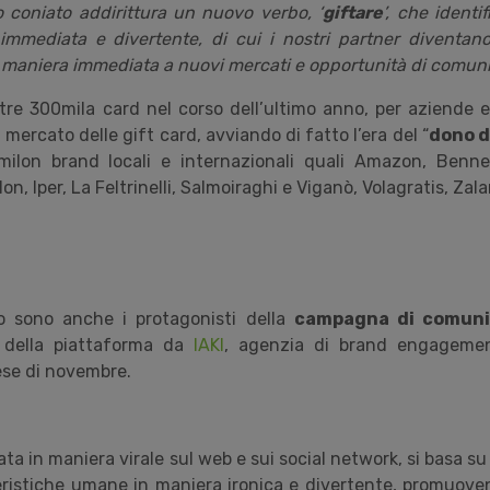
coniato addirittura un nuovo verbo, ‘
giftare
’, che identi
immediata e divertente, di cui i nostri partner diventano
maniera immediata a nuovi mercati e opportunità di comuni
tre 300mila card nel corso dell’ultimo anno, per aziende e 
 mercato delle gift card, avviando di fatto l’era del “
dono d
ilon brand locali e internazionali quali Amazon, Benne
n, Iper, La Feltrinelli, Salmoiraghi e Viganò, Volagratis, Zal
amo sono anche i protagonisti della
campagna di comunic
o della piattaforma da
IAKI
, agenzia di brand engagemen
ese di novembre.
a in maniera virale sul web e sui social network, si basa s
teristiche umane in maniera ironica e divertente, promuoven