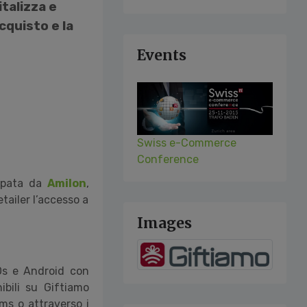
talizza e
cquisto e la
Events
Swiss e-Commerce
Conference
ppata da
Amilon
,
etailer l’accesso a
Images
Os e Android con
ibili su Giftiamo
sms o attraverso i