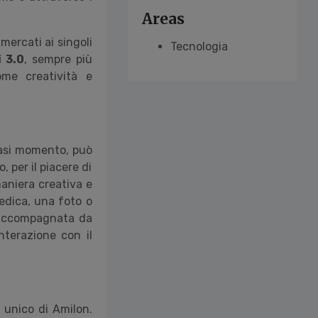
Areas
mercati ai singoli
Tecnologia
 3.0
, sempre più
ome creatività e
iasi momento, può
 per il piacere di
maniera creativa e
edica, una foto o
e accompagnata da
interazione con il
e unico di Amilon.