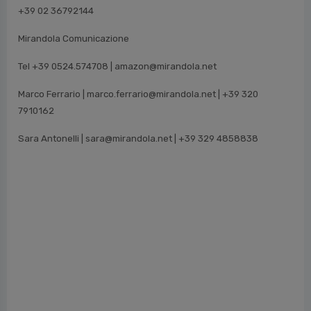
+39 02 36792144
Mirandola Comunicazione
Tel +39 0524.574708 | amazon@mirandola.net
Marco Ferrario | marco.ferrario@mirandola.net | +39 320
7910162
Sara Antonelli | sara@mirandola.net | +39 329 4858838