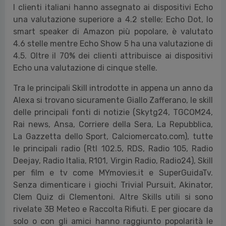
I clienti italiani hanno assegnato ai dispositivi Echo
una valutazione superiore a 4.2 stelle; Echo Dot, lo
smart speaker di Amazon più popolare, è valutato
4.6 stelle mentre Echo Show 5 ha una valutazione di
4.5. Oltre il 70% dei clienti attribuisce ai dispositivi
Echo una valutazione di cinque stelle.
Tra le principali Skill introdotte in appena un anno da
Alexa si trovano sicuramente Giallo Zafferano, le skill
delle principali fonti di notizie (Skytg24, TGCOM24,
Rai news, Ansa, Corriere della Sera, La Repubblica,
La Gazzetta dello Sport, Calciomercato.com), tutte
le principali radio (Rtl 102.5, RDS, Radio 105, Radio
Deejay, Radio Italia, R101, Virgin Radio, Radio24), Skill
per film e tv come MYmovies.it e SuperGuidaTv.
Senza dimenticare i giochi Trivial Pursuit, Akinator,
Clem Quiz di Clementoni. Altre Skills utili si sono
rivelate 3B Meteo e Raccolta Rifiuti. E per giocare da
solo o con gli amici hanno raggiunto popolarità le