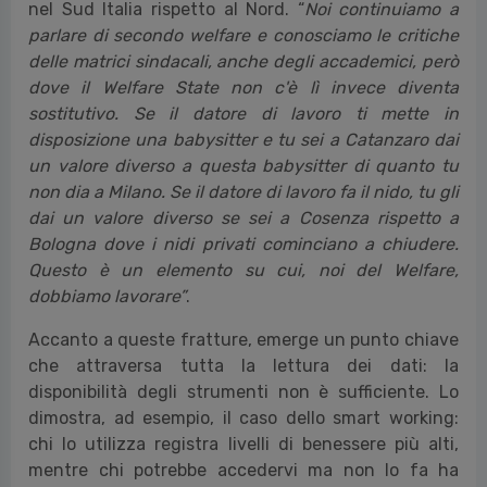
operai. Anche qui la distanza è ampia e strutturale,
e solleva un tema centrale:
“E qui, facendo io questo
mestiere, è un po' mi preoccupo, perché stai a
vedere che il welfare è regressivo?”
ha sottolineato.
La terza è una frattura geografica, che si ripresenta
per il secondo anno e forse è la più sorprendente: il
welfare aziendale risulta avere un impatto più forte
nel Sud Italia rispetto al Nord. “
Noi continuiamo a
parlare di secondo welfare e conosciamo le critiche
delle matrici sindacali, anche degli accademici, però
dove il Welfare State non c'è lì invece diventa
sostitutivo. Se il datore di lavoro ti mette in
disposizione una babysitter e tu sei a Catanzaro dai
un valore diverso a questa babysitter di quanto tu
non dia a Milano. Se il datore di lavoro fa il nido, tu gli
dai un valore diverso se sei a Cosenza rispetto a
Bologna dove i nidi privati cominciano a chiudere.
Questo è un elemento su cui, noi del Welfare,