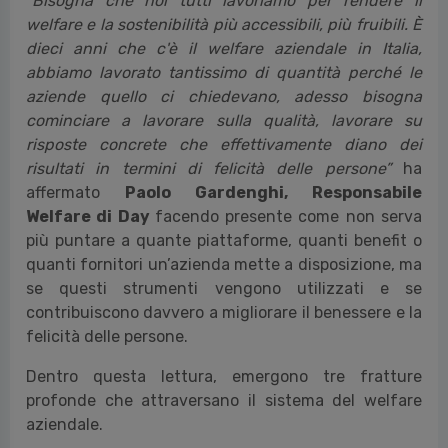
Welfare di Day
ha portato un cambio di prospettiva
netto: non è più sufficiente misurare quanti servizi
vengono offerti ai dipendenti, ma quali risultati
producono nella loro vita. È il passaggio dall’output
all’outcome, ovvero dal mettere a disposizione i
servizi a farli usare.
“Bisogna che noi tutti lavoriamo per rendere il
welfare e la sostenibilità più accessibili, più fruibili. È
dieci anni che c'è il welfare aziendale in Italia,
abbiamo lavorato tantissimo di quantità perché le
aziende quello ci chiedevano, adesso bisogna
cominciare a lavorare sulla qualità, lavorare su
risposte concrete che effettivamente diano dei
risultati in termini di felicità delle persone”
ha
affermato
Paolo Gardenghi, Responsabile
Welfare di Day
facendo presente come non serva
più puntare a quante piattaforme, quanti benefit o
quanti fornitori un’azienda mette a disposizione, ma