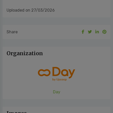
Ufficio Stampa Day e Associazione Ricerca Felicità | Mirandola
Comunicazione
Francesco Sicchiero | francesco.sicchiero@mirandola.net | +39
366 8759702
Marisandra Lizzi | marisandra@mirandola.net | + 39 348
3615042
Uploaded on 27/03/2026
Share
Organization