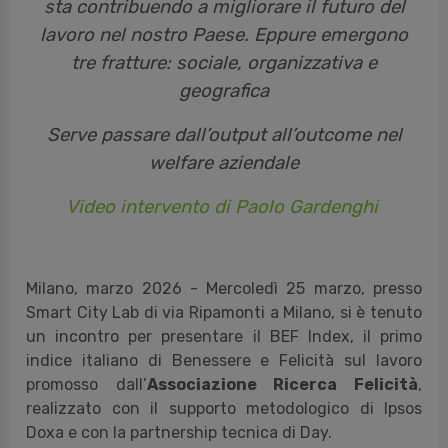
Per il 59% il welfare aziendale è un aspetto
importante da
valutare per scegliere di
andare a lavorare in
un’azienda, per il 38% ciò
che l’azienda in cui si lavora sta facendo per
le persone, ha un impatto positivo sulla
società e per il 37% l’azienda in cui si lavora
sta contribuendo a migliorare il futuro del
lavoro nel nostro Paese. Eppure emergono
tre fratture: sociale, organizzativa e
geografica
Serve passare dall’output all’outcome nel
welfare aziendale
Video intervento di Paolo Gardenghi