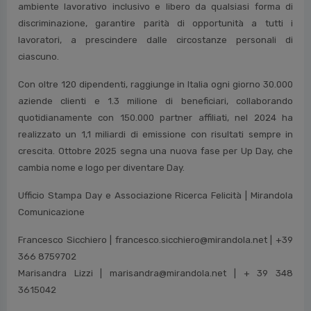
welfare aziendale.
A gennaio 2023 diventa “Società Benefit” formalizzando un
percorso che di fatto la vede già tra le aziende che hanno
deciso di operare in maniera responsabile e sostenibile nei
confronti della comunità, persone, territorio e ambiente. A
marzo 2023 si aggiunge la certificazione per la parità di genere,
prima realtà del settore ad ottenerla, con l’obiettivo di creare un
ambiente lavorativo inclusivo e libero da qualsiasi forma di
discriminazione, garantire parità di opportunità a tutti i
lavoratori, a prescindere dalle circostanze personali di
ciascuno.
Con oltre 120 dipendenti, raggiunge in Italia ogni giorno 30.000
aziende clienti e 1.3 milione di beneficiari, collaborando
quotidianamente con 150.000 partner affiliati, nel 2024 ha
realizzato un 1,1 miliardi di emissione con risultati sempre in
crescita. Ottobre 2025 segna una nuova fase per Up Day, che
cambia nome e logo per diventare Day.