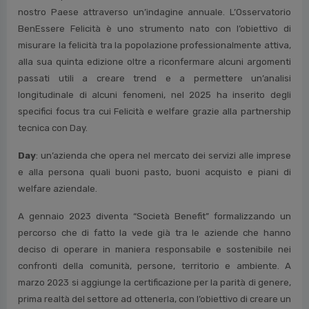
cui la misura del valore sarà una sola: la felicità e il
benessere reale delle persone.
***
Associazione Ricerca Felicità
: nasce dall’incontro tra
Sandro Formica, Elga Corricelli ed Elisabetta Dallavalle e mira a
voler comprendere lo stato attuale di felicità e benessere nel
nostro Paese attraverso un’indagine annuale. L’Osservatorio
BenEssere Felicità è uno strumento nato con l’obiettivo di
misurare la felicità tra la popolazione professionalmente attiva,
alla sua quinta edizione oltre a riconfermare alcuni argomenti
passati utili a creare trend e a permettere un’analisi
longitudinale di alcuni fenomeni, nel 2025 ha inserito degli
specifici focus tra cui Felicità e welfare grazie alla partnership
tecnica con Day.
Day
: un’azienda che opera nel mercato dei servizi alle imprese
e alla persona quali buoni pasto, buoni acquisto e piani di