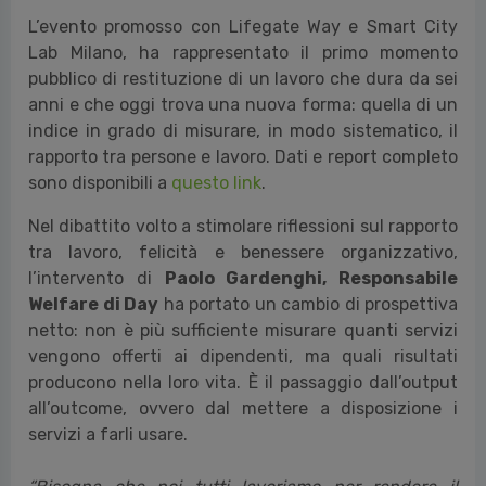
Milano, marzo 2026 - Mercoledì 25 marzo, presso
Smart City Lab di via Ripamonti a Milano, si è tenuto
un incontro per presentare il BEF Index, il primo
indice italiano di Benessere e Felicità sul lavoro
promosso dall’
Associazione Ricerca Felicità
,
realizzato con il supporto metodologico di Ipsos
Doxa e con la partnership tecnica di Day.
L’evento promosso con Lifegate Way e Smart City
Lab Milano, ha rappresentato il primo momento
pubblico di restituzione di un lavoro che dura da sei
anni e che oggi trova una nuova forma: quella di un
indice in grado di misurare, in modo sistematico, il
rapporto tra persone e lavoro. Dati e report completo
sono disponibili a
questo link
.
Nel dibattito volto a stimolare riflessioni sul rapporto
tra lavoro, felicità e benessere organizzativo,
l’intervento di
Paolo Gardenghi, Responsabile