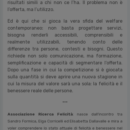
dobbiamo lavorare”
.
Accanto a queste fratture, emerge un punto chiave
che attraversa tutta la lettura dei dati: la
disponibilità degli strumenti non è sufficiente. Lo
dimostra, ad esempio, il caso dello smart working:
chi lo utilizza registra livelli di benessere più alti,
mentre chi potrebbe accedervi ma non lo fa ha
risultati simili a chi non ce l’ha. Il problema non è
l’offerta, ma l’utilizzo.
Ed è qui che si gioca la vera sfida del welfare
contemporaneo: non basta progettare servizi,
bisogna renderli accessibili, comprensibili e
realmente utilizzabili, tenendo conto delle
differenze tra persone, contesti e bisogni. Questo
richiede non solo comunicazione, ma formazione,
semplificazione e capacità di segmentare l’offerta.
Dopo una fase in cui la competizione si è giocata
sulla quantità si deve aprire una nuova stagione in