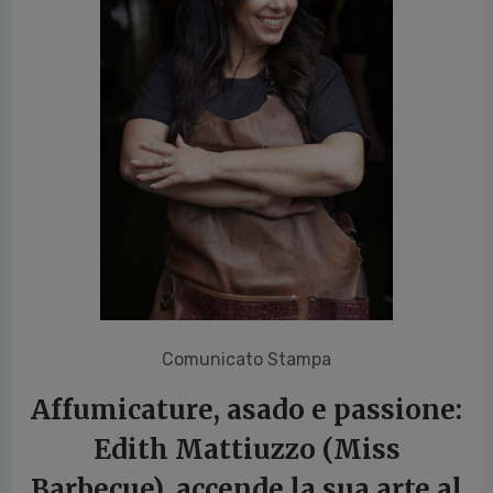
vious
Comunicato Stampa
Affumicature, asado e passione:
Edith Mattiuzzo (Miss
Barbecue), accende la sua arte al