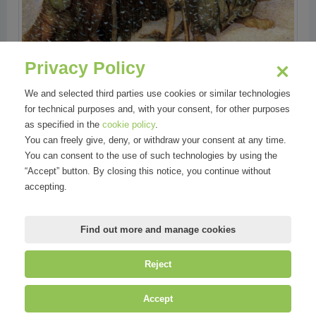
Privacy Policy
We and selected third parties use cookies or similar technologies
for technical purposes and, with your consent, for other purposes
as specified in the
cookie policy
.
You can freely give, deny, or withdraw your consent at any time.
You can consent to the use of such technologies by using the
“Accept” button. By closing this notice, you continue without
Areas
accepting.
Eventi e Fiere
Find out more and manage cookies
Reject
©
Mirandola Comunicazione S.r.l.
| P.IVA IT09580130962 | Cap. Soc.
Accept
€30.000,00 i.v. | R.E.A. MI-2100137 |
Privacy
&
Cookie Policy