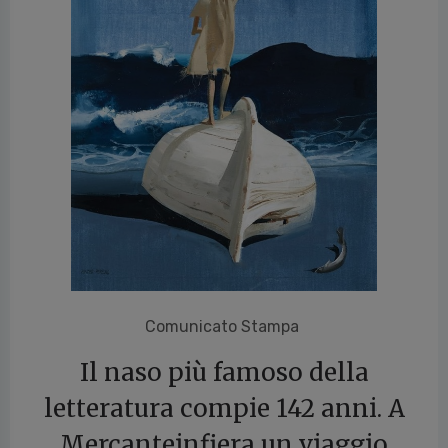
vious
Comunicato Stampa
Il naso più famoso della
letteratura compie 142 anni.
A
Mercanteinfiera un viaggio