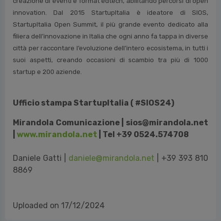
creazione di eventi e format edtech, abilitando percorsi di open
innovation. Dal 2015 StartupItalia è ideatore di SIOS,
StartupItalia Open Summit, il più grande evento dedicato alla
filiera dell’innovazione in Italia che ogni anno fa tappa in diverse
città per raccontare l’evoluzione dell’intero ecosistema, in tutti i
suoi aspetti, creando occasioni di scambio tra più di 1000
startup e 200 aziende.
Ufficio stampa StartupItalia ( #SIOS24)
Mirandola Comunicazione |
sios@mirandola.net
|
www.mirandola.net
| Tel +39 0524.574708
Daniele Gatti |
daniele@mirandola.net
| +39 393 810
8869
Uploaded on 17/12/2024