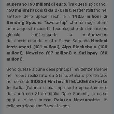
superano i 60 milioni di euro
. Tra questi spiccano i
150 milioni raccolti da D-Orbit
, leader italiano nel
settore dello Space Tech, e i
142,5 milioni di
Bending Spoons
, “ex-startup” che ha negli ultimi
anni acquisito società tecnologiche di dimensione
globale confermando la maturazione
dell’ecosistema del nostro Paese. Seguono
Medical
Instrument (101 milioni)
,
Alps Blockchain (100
milioni), Newcleo (87 milioni) e Satispay (60
milioni)
.
Sono queste alcune delle principali evidenze emerse
nel report realizzato da StartupItalia e presentate
nel corso di
SIOS24 Winter: INTELLIGENZE Fatte
In Itali
a (l'ultimo e più importante appuntamento
dell’anno con StartupItalia Open Summit) in corso
oggi a Milano presso
Palazzo Mezzanotte
, in
collaborazione con Borsa Italiana.