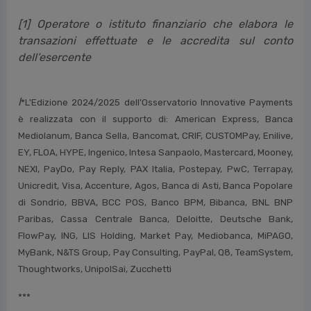
[1] Operatore o istituto finanziario che elabora le
transazioni effettuate e le accredita sul conto
dell’esercente
l
*L'Edizione 2024/2025 dell'Osservatorio Innovative Payments
è realizzata con il supporto di: American Express, Banca
Mediolanum, Banca Sella, Bancomat, CRIF, CUSTOMPay, Enilive,
EY, FLOA, HYPE, Ingenico, Intesa Sanpaolo, Mastercard, Mooney,
NEXI, PayDo, Pay Reply, PAX Italia, Postepay, PwC, Terrapay,
Unicredit, Visa, Accenture, Agos, Banca di Asti, Banca Popolare
di Sondrio, BBVA, BCC POS, Banco BPM, Bibanca, BNL BNP
Paribas, Cassa Centrale Banca, Deloitte, Deutsche Bank,
FlowPay, ING, LIS Holding, Market Pay, Mediobanca, MiPAGO,
MyBank, N&TS Group, Pay Consulting, PayPal, Q8, TeamSystem,
Thoughtworks, UnipolSai, Zucchetti
***