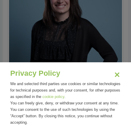
Privacy Policy
We and selected third parties use cookies or similar technologies
for technical purposes and, with your consent, for other purposes
as specified in the
cookie policy
.
You can freely give, deny, or withdraw your consent at any time.
You can consent to the use of such technologies by using the
“Accept” button. By closing this notice, you continue without
accepting.