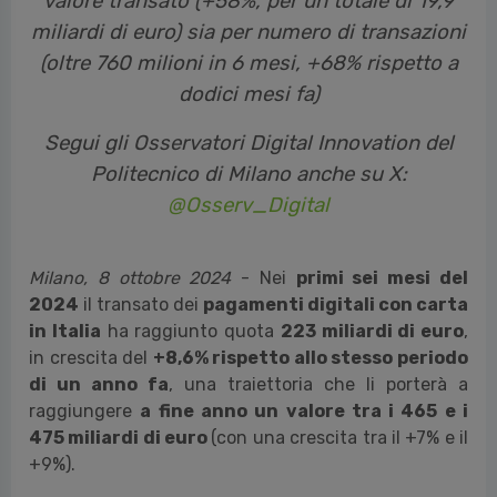
valore transato (+58%, per un totale di 19,9
miliardi di euro) sia per numero di transazioni
(oltre 760 milioni in 6 mesi, +68% rispetto a
dodici mesi fa)
Segui gli Osservatori Digital Innovation del
Politecnico di Milano anche su X:
@Osserv_Digital
Milano, 8 ottobre 2024
-
Nei
primi sei mesi del
2024
il transato dei
pagamenti digitali con carta
in Italia
ha raggiunto quota
223 miliardi di euro
,
in crescita del
+8,6% rispetto allo stesso periodo
di un anno fa
, una traiettoria che li porterà a
raggiungere
a fine anno un valore tra i 465 e i
475 miliardi di euro
(con una crescita tra il +7% e il
+9%).