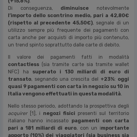
(+15,6%)
.
Di conseguenza,
diminuisce
notevolmente
l’importo dello scontrino medio, pari a 42,80€
(rispetto al precedente 45,50€)
, segnale di un
utilizzo sempre più frequente dei pagamenti con
carta anche per acquisti di importo più contenuto,
un trend spinto soprattutto dalle carte di debito.
Il valore dei pagamenti fatti in modalità
contactless
(sia tramite carte sia tramite wallet
NFC) ha
superato i 130 miliardi di euro di
transato
, segnando una crescita del
+23%
:
oggi
quasi 9 pagamenti con carta in negozio su 10 in
Italia vengono effettuati in questa modalità
.
Nello stesso periodo, adottando la prospettiva degli
acquirer
[1], i
negozi fisici
presenti sul territorio
italiano hanno incassato
pagamenti con carta
pari a 181 miliardi di euro
, con un i
mportante
apporto (10%) dei viaggiatori (sia business sia