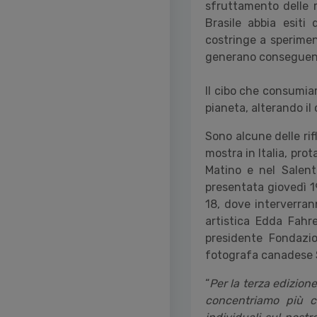
sfruttamento delle 
Brasile abbia esiti 
costringe a speriment
generano conseguenze
Il cibo che consumi
pianeta, alterando i
Sono alcune delle rif
mostra in Italia, pro
Matino e nel Salent
presentata giovedì 1
18, dove interverrann
artistica Edda Fahr
presidente Fondazi
fotografa canadese 
“
Per la terza edizion
concentriamo più ch