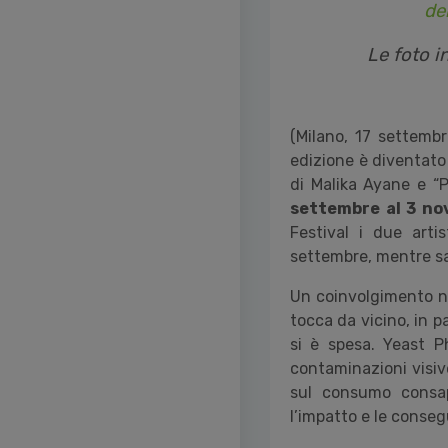
de
Le foto i
(Milano, 17 settemb
edizione è diventato
di Malika Ayane e
“
P
settembre al 3 no
Festival i due art
settembre, mentre sab
Un coinvolgimento non
tocca da vicino, in pa
si è spesa. Yeast P
contaminazioni visive
sul consumo consap
l
’
impatto e le conse