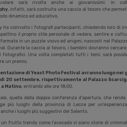
icolare sarà rivolta anche ai giovanissimi: in col
phy
, infatti, sarà costruita una caccia al tesoro che permet
 modo dinamico ed educativo.
ha coinvolto i fotografi partecipanti, chiedendo loro di in
ispettino il proprio stile personale di vedere, sentire e catt
ormate in un puzzle visivo ed enigmi, nascosti nel Palazzo
val. Durante la caccia al tesoro, i bambini dovranno cercar
i fotografici. Una volta completati tutti i temi, sarà poss
ere un premio.
sentazione di Yeast Photo Festival avranno luogo nei g
dì 20 settembre,
rispettivamente al Palazzo Scarcigl
, a Matino
, entrambi alle ore 18:00.
ale, quella della doppia conferenza d
’
apertura, che rende
lge più luoghi della provincia di Lecce per un
’
esperienz
anche i luoghi più suggestivi del Salento.
 un frutto trendy come l
’
avocado vi siano storie di crimina