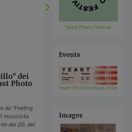
Following
Yeast Photo Festival
Events
llo” dei
ast Photo
Yeast Photo Festival 2024
re da
“
Feeling
Images
il musicista
te del 20, del