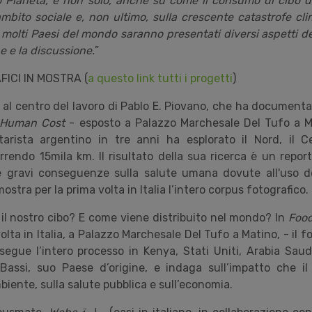
ro Pianeta, e non solo, anche su come il consumo di cibo d
mbito sociale e, non ultimo, sulla crescente catastrofe cli
 molti Paesi del mondo saranno presentati diversi aspetti d
ne e la discussione.
”
FICI IN MOSTRA (
a questo link tutti i progetti
)
è al centro del lavoro di Pablo E. Piovano, che ha documenta
 Human Cost
- esposto a Palazzo Marchesale Del Tufo a Ma
rista argentino in tre anni ha esplorato il Nord, il C
rrendo 15mila km. Il risultato della sua ricerca è un repo
 gravi conseguenze sulla salute umana dovute all'uso de
ostra per la prima volta in Italia l
’
intero corpus fotografico.
il nostro cibo? E come viene distribuito nel mondo? In
Food
olta in Italia, a Palazzo Marchesale Del Tufo a Matino, - il f
segue l
’
intero processo in Kenya, Stati Uniti, Arabia Saud
 Bassi, suo Paese d
’
origine, e indaga sull
’
impatto che i
biente, sulla salute pubblica e sull
’
economia.