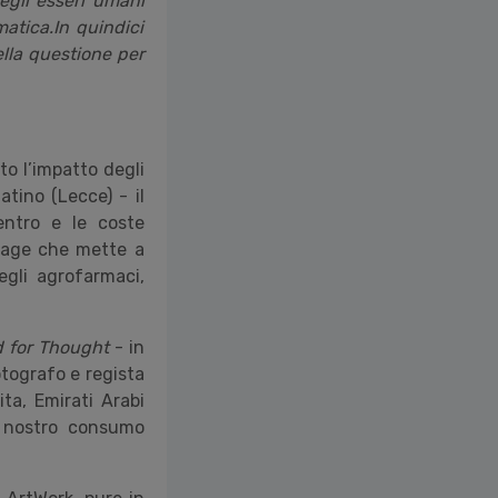
egli esseri umani
matica.In quindici
ella questione per
to l
’
impatto degli
tino (Lecce) - il
entro e le coste
rtage che mette a
gli agrofarmaci,
 for Thought
- in
otografo e regista
ita, Emirati Arabi
l nostro consumo