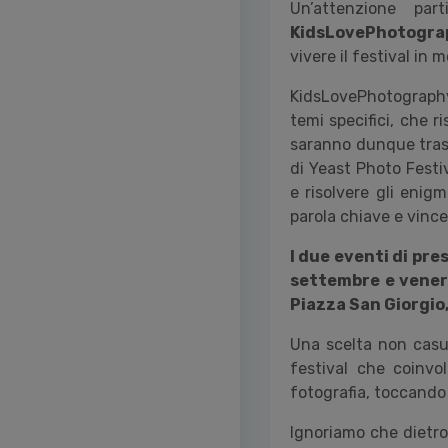
Un
’
attenzione part
KidsLovePhotogra
vivere il festival in
KidsLovePhotography 
temi specifici, che r
saranno dunque trasf
di Yeast Photo Festi
e risolvere gli enigm
parola chiave e vinc
I due eventi di pre
settembre e vener
Piazza San Giorgio
Una scelta non casu
festival che coinvo
fotografia, toccando 
Ignoriamo che dietro