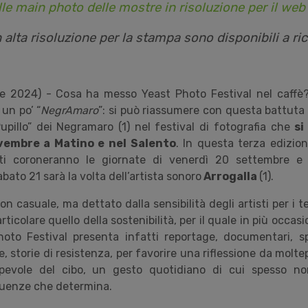
lle main photo delle mostre in risoluzione per il web
n alta risoluzione per la stampa sono disponibili a ri
re 2024) - Cosa ha messo Yeast Photo Festival nel caffè
 un po
’ “
NegrAmaro
”: si può riassumere con questa battuta
upillo” dei Negramaro (1) nel festival di fotografia che
si
vembre a Matino e nel Salento
. In questa terza edizio
isti coroneranno le giornate di venerdì 20 settembre 
ato 21 sarà la volta dell
’
artista sonoro
Arrogalla
(1).
 casuale, ma dettato dalla sensibilità degli artisti per i te
rticolare quello della sostenibilità, per il quale in più occas
hoto Festival presenta infatti reportage, documentari, s
, storie di resistenza, per favorire una riflessione da moltepl
evole del cibo, un gesto quotidiano di cui spesso n
guenze che determina.