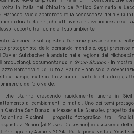
Kousmate,
Waha
واحة
, (oasi in italiano, in collaborazione co
volta in Italia nel Chiostro dell'Antico Seminario a Lecce
l Marocco, vuole approfondire la conoscenza della vita into
 ricerca durata 4 anni, che attraverso nuovi processi e narraz
esso rapporto tra l
’
uomo e il suo ambiente.
ntro America è sottoposto all
’
enorme pressione delle colti
to protagonista della domanda mondiale, oggi presente nei 
l Javier Sulzbacher è andato nella regione dei Michoacá
e di produzione), documentando in
Green Shades -
In mostra 
Palazzo Marchesale Del Tufo a Matino - non solo la devastazi
to ai campi, ma le infiltrazioni dei cartelli della droga, att
 commercio dell
’
oro verde.
cali che stanno crescendo rapidamente anche in Sicil
attamento ai cambiamenti climatici. Uno dei temi protago
on Cantina San Donaci e Masserie Le Stanzíe), progetto de
lentina Piccinni. Il progetto fotografico, tra i finalist
esposto a Milano (al Museo Diocesano) in occasione della 
ld Photography Awards 2024. Per la prima volta a Yeast s