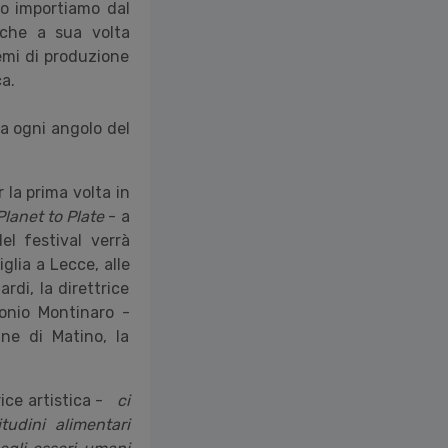
so importiamo dal
 che a sua volta
temi di produzione
a.
a ogni angolo del
 la prima volta in
lanet to Plate
- a
l festival verrà
lia a Lecce, alle
rdi, la direttrice
onio Montinaro -
e di Matino, la
ice artistica -
ci
udini alimentari