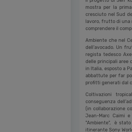
Il progetto di Seif 
mostra per la prima 
cresciuto nel Sud de
lavoro, frutto di una
comprendere il compl
Ambiente che nel Ce
dell
’
avocado. Un frut
regista tedesco Axe
delle principali are
in Italia, esposto a 
abbattute per far pos
profitti generati dal
Coltivazioni tropi
conseguenza dell
’
ad
(in collaborazione c
Jean-Marc Caimi e Va
"Ambiente", è stato 
itinerante Sony Wor