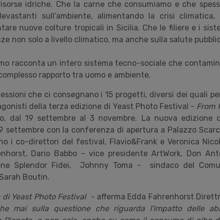
risorse idriche. Che la carne che consumiamo e che spes
devastanti sull
’
ambiente, alimentando la crisi climatica,
are nuove colture tropicali in Sicilia. Che le filiere e i sis
 non solo a livello climatico, ma anche sulla salute pubblic
amo racconta un intero sistema tecno-sociale che contamin
l complesso rapporto tra uomo e ambiente.
lessioni che ci consegnano i 15 progetti, diversi dei quali per
tagonisti della terza edizione di Yeast Photo Festival -
From P
o, dal 19 settembre al 3 novembre. La nuova edizione de
9 settembre con la conferenza di apertura a Palazzo Scarcig
o i co-direttori del festival, Flavio&Frank e Veronica Nicola
enhorst, Dario Babbo - vice presidente ArtWork, Don Ant
one Splendor Fidei, Johnny Toma - sindaco del Comun
Sarah Boutin.
e di Yeast Photo Festival -
afferma Edda Fahrenhorst Direttr
e mai sulla questione che riguarda l'impatto delle abit