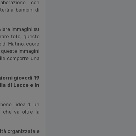
laborazione con
terà ai bambini di
viare immagini su
urare foto, queste
 di Matino, cuore
e queste immagini
ibile comporre una
iorni giovedì 19
ia di Lecce e in
 bene l
’
idea di un
a che va oltre la
lità organizzata e