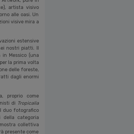
n ArtWork, pure in
), artista visivo
rno alle oasi. Un
ioni visive mira a
vazioni estensive
nostri piatti. Il
n in Messico (una
per la prima volta
one delle foreste,
ratti dagli enormi
ia, proprio come
nisti di
Tropicalia
l duo fotografico
i della categoria
mostra collettiva
arà presente come