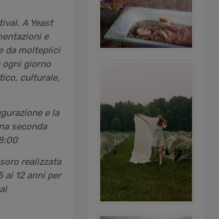
ival. A Yeast
mentazioni e
e da molteplici
 ogni giorno
ico, culturale,
gurazione e la
 Una seconda
18:00
esoro realizzata
 ai 12 anni per
al