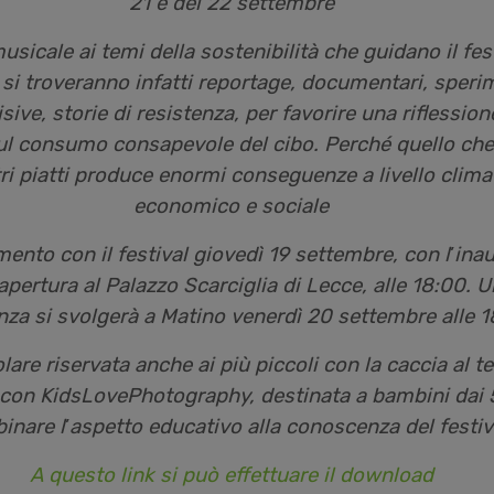
21 e del 22 settembre
sicale ai temi della sostenibilità che guidano il fest
 si troveranno infatti reportage, documentari, speri
ive, storie di resistenza, per favorire una riflession
sul consumo consapevole del cibo. Perché quello che
i piatti produce enormi conseguenze a livello climat
economico e sociale
ento con il festival giovedì 19 settembre, con l
’
inau
apertura al Palazzo Scarciglia di Lecce, alle 18:00.
nza si svolgerà a Matino venerdì 20 settembre alle 
lare riservata anche ai più piccoli con la caccia al t
 con KidsLovePhotography, destinata a bambini dai 5
inare l
’
aspetto educativo alla conoscenza del festiv
A questo link si può effettuare il download