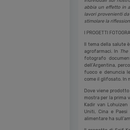
individuali sul nost
abbia un effetto in a
lavori provenienti da
stimolare la riflessio
I PROGETTI FOTOGRA
Il tema della salute 
agrofarmaci. In
The
fotografo documenta
dell
’
Argentina, perco
fuoco e denuncia le
come il glifosato. In m
Dove viene prodotto 
mostra per la prima v
Kadir van Lohuizen 
Uniti, Cina e Paesi
alimentare ha sull
’
am