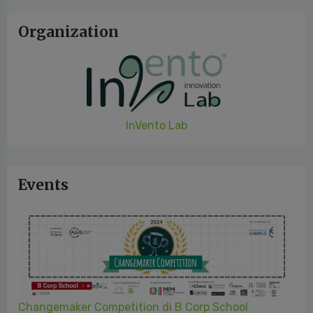
Organization
InVento Lab
Events
Changemaker Competition di B Corp School