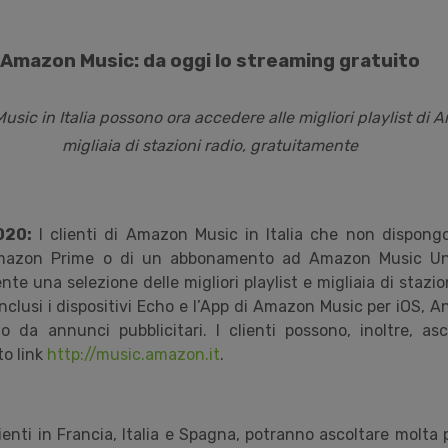
Amazon Music: da oggi lo streaming gratuito
Music in Italia possono ora accedere alle migliori playlist di
migliaia di stazioni radio, gratuitamente
020:
I clienti di Amazon Music in Italia che non dispong
azon Prime o di un abbonamento ad Amazon Music Unl
te una selezione delle migliori playlist e migliaia di stazion
 inclusi i dispositivi Echo e l’App di Amazon Music per iOS, An
o da annunci pubblicitari. I clienti possono, inoltre, as
o link
http://music.amazon.it
.
lienti in Francia, Italia e Spagna, potranno ascoltare molt