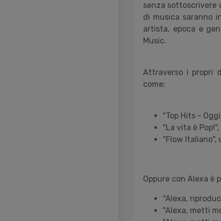
senza sottoscrivere 
di musica saranno in
artista, epoca e gen
Music.
Attraverso i propri d
come:
"Top Hits - Oggi
"La vita è Pop!",
"Flow Italiano",
Oppure con Alexa è p
"Alexa, riproduc
"Alexa, metti m