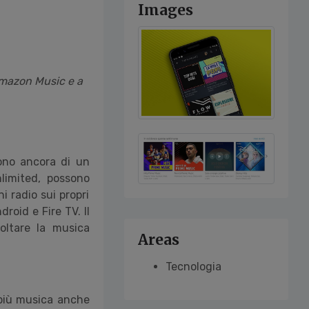
Images
 Amazon Music e a
ono ancora di un
imited, possono
i radio sui propri
droid e Fire TV. Il
coltare la musica
Areas
Tecnologia
a più musica anche