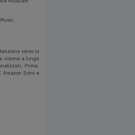
nere musicale
 Music.
ttenzione verso la
e visione a lungo
nalizzati, Prime,
 TV, Amazon Echo e