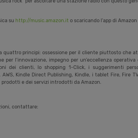
usica rock” per ascoltare una stazione radio con questo ge
sica su
http://music.amazon.it
o scaricando l’app di Amazon
quattro principi: ossessione per il cliente piuttosto che a
e per l’innovazione, impegno per un’eccellenza operativa 
ni dei clienti, lo shopping 1-Click, i suggerimenti perso
 AWS, Kindle Direct Publishing, Kindle, i tablet Fire, Fire
 prodotti e dei servizi introdotti da Amazon.
zioni, contattare: