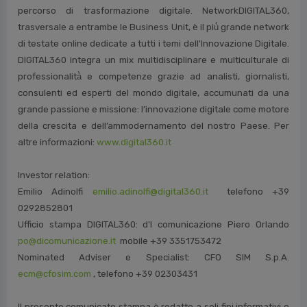
percorso di trasformazione digitale. NetworkDIGITAL360,
trasversale a entrambe le Business Unit, è il più̀ grande network
di testate online dedicate a tutti i temi dell'Innovazione Digitale.
DIGITAL360 integra un mix multidisciplinare e multiculturale di
professionalità̀ e competenze grazie ad analisti, giornalisti,
consulenti ed esperti del mondo digitale, accumunati da una
grande passione e missione: l’innovazione digitale come motore
della crescita e dell’ammodernamento del nostro Paese. Per
altre informazioni:
www.digital360.it
Investor relation:
Emilio Adinolfi
emilio.adinolfi@digital360.it
telefono +39
0292852801
Ufficio stampa DIGITAL360: d'I comunicazione Piero Orlando
po@dicomunicazione.it
mobile +39 3351753472
Nominated Adviser e Specialist: CFO SIM S.p.A.
ecm@cfosim.com
, telefono +39 02303431
Il presente comunicato stampa è redatto a soli fini informativi e