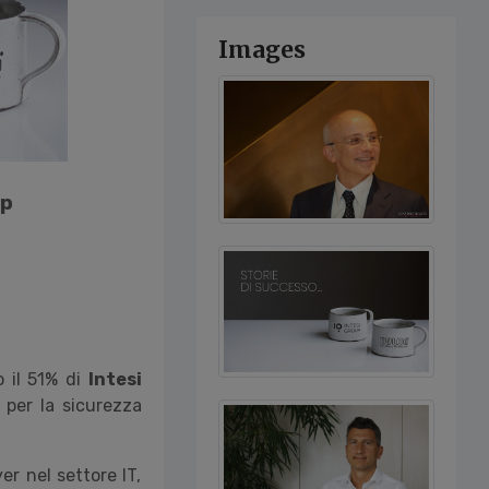
Images
up
 il 51% di
Intesi
e per la sicurezza
yer nel settore IT,