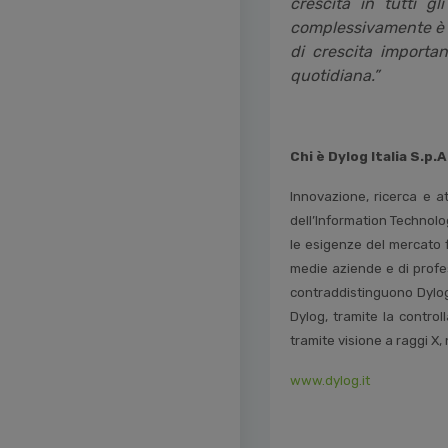
crescita in tutti g
complessivamente è d
di crescita importa
quotidiana.”
Chi è Dylog Italia S.p.A
Innovazione, ricerca e a
dell’Information Technolog
le esigenze del mercato f
medie aziende e di profess
contraddistinguono Dylog,
Dylog, tramite la control
tramite visione a raggi X,
www.dylog.it