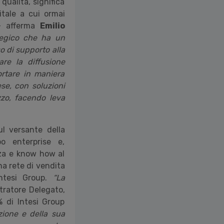
qualità, significa
itale a cui ormai
 afferma
Emilio
tegico che ha un
so di supporto alla
are la diffusione
ortare in maniera
ese, con soluzioni
zzo, facendo leva
ul versante della
o enterprise e,
za e know how al
na rete di vendita
Intesi Group.
“La
tratore Delegato,
 di Intesi Group
zione e della sua