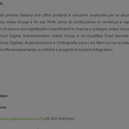
A.
à privata italiana che offre prodotti e soluzioni avanzate per la sicur
ta, Intesi Group è fin dal 1998, anno di costituzione, in continua e ra
i di euro e con significativi investimenti in ricerca e sviluppo, Intesi Gro
rust Digital Transformation. Intesi Group è un Qualified Trust Service
Firma Digitale, Autenticazione e Crittografia sono i tre filoni su cui si svilu
n’offerta importante su attività e progetti di System Integration
mpa:
one
lbanesi@mirandola.net
| +39 329 3987262