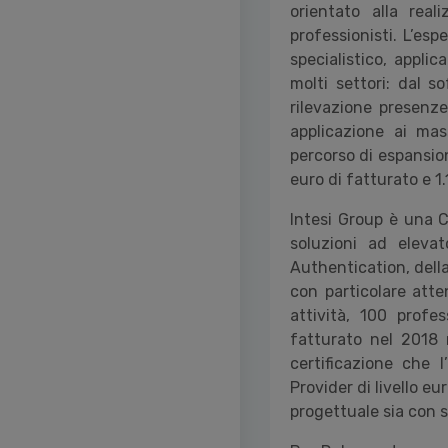
orientato alla real
professionisti. L’es
specialistico, appli
molti settori: dal so
rilevazione presenze
applicazione ai mas
percorso di espansion
euro di fatturato e 1
Intesi Group è una C
soluzioni ad elevat
Authentication, della
con particolare att
attività, 100 profes
fatturato nel 2018 r
certificazione che 
Provider di livello e
progettuale sia con 