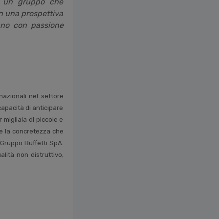
 in un gruppo che
on una prospettiva
cano con passione
azionali nel settore
 capacità di anticipare
 migliaia di piccole e
à e la concretezza che
l Gruppo Buffetti SpA.
alità non distruttivo,