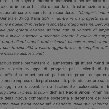
are su un player di mercato riconosciuto per affidabilità e 
erazione importante sulla domanda di trasformazione dig
gestionali sono chiamate a rispondere
. “L’acquisizione
–
e Generale Dylog Italia SpA –
rientra in un progetto stra
primo è quello di investire in società protagoniste nel percor
tale per grandi aziende italiane con la volontà di ampli
ppo a livello europeo. Il secondo intento è quello di supp
 propri clienti storici, professionisti, piccole e medie impr
te con funzionalità a valore aggiunto ma di semplice utili
ie messe a disposizione”
.
’acquisizione permetterà di aumentare gli investimenti s
le e dello sviluppo di progetti per i clienti di tip
 affrontare nuovi mercati portando la propria competen
e e medie imprese e dei professionisti, potendo contare su u
 a oggi non disponibile né facilmente realizzabile in 
og Italia in Intesi Group
- dichiara
Paolo Sironi
, Amminis
te della nuova compagine societaria e detentore del 49%
gno della piena continuità aziendale, della sua valorizza