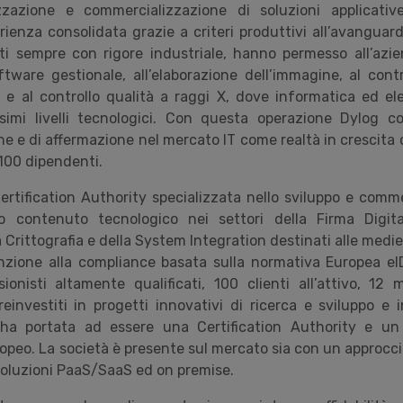
izzazione e commercializzazione di soluzioni applicati
perienza consolidata grazie a criteri produttivi all’avangu
cati sempre con rigore industriale, hanno permesso all’azie
ftware gestionale, all’elaborazione dell’immagine, al contr
 e al controllo qualità a raggi X, dove informatica ed el
simi livelli tecnologici. Con questa operazione Dylog co
e e di affermazione nel mercato IT come realtà in crescita 
.100 dipendenti.
ertification Authority specializzata nello sviluppo e comme
o contenuto tecnologico nei settori della Firma Digita
 Crittografia e della System Integration destinati alle medi
enzione alla compliance basata sulla normativa Europea eI
sionisti altamente qualificati, 100 clienti all’attivo, 12 
einvestiti in progetti innovativi di ricerca e sviluppo e 
l’ha portata ad essere una Certification Authority e un
uropeo. La società è presente sul mercato sia con un approcc
soluzioni PaaS/SaaS ed on premise.