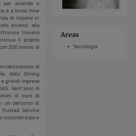
ve per aziende e
ardia e a know-how
nda di imporsi in
ollo accessi, alla
ettronica trovano
Areas
ntinua il proprio
Tecnologia
con 200 milioni di
rcializzazione di
le, della Strong
e e grandi imprese
DAS. Vent’anni di
milioni di euro di
in un percorso di
 Trusted Service
io consulenziale e