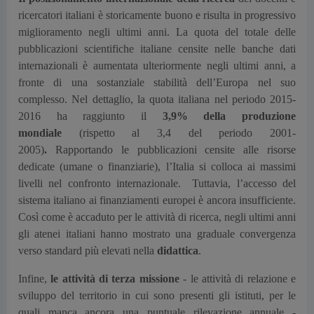
ricercatori italiani è storicamente buono e risulta in progressivo
miglioramento negli ultimi anni. La quota del totale delle
pubblicazioni scientifiche italiane censite nelle banche dati
internazionali è aumentata ulteriormente negli ultimi anni, a
fronte di una sostanziale stabilità dell’Europa nel suo
complesso. Nel dettaglio, la quota italiana nel periodo 2015-
2016 ha raggiunto il
3,9% della produzione
mondiale
(rispetto al 3,4 del periodo 2001-
2005)
.
Rapportando le pubblicazioni censite alle risorse
dedicate (umane o finanziarie), l’Italia si colloca ai massimi
livelli nel confronto internazionale. Tuttavia, l’accesso del
sistema italiano ai finanziamenti europei è ancora insufficiente.
Così come è accaduto per le attività di ricerca, negli ultimi anni
gli atenei italiani hanno mostrato una graduale convergenza
verso standard più elevati nella
didattica
.
Infine,
le attività di terza missione
- le attività di relazione e
sviluppo del territorio in cui sono presenti gli istituti, per le
quali manca ancora una puntuale rilevazione annuale -