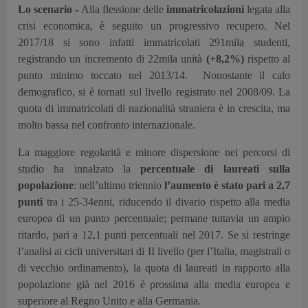
Lo scenario -
Alla flessione delle
immatricolazioni
legata alla
crisi economica, è seguito un progressivo recupero. Nel
2017/18 si sono infatti immatricolati 291mila studenti,
registrando un incremento di 22mila unità
(+8,2%)
rispetto al
punto minimo toccato nel 2013/14. Nonostante il calo
demografico, si è tornati sul livello registrato nel 2008/09. La
quota di immatricolati di nazionalità straniera è in crescita, ma
molto bassa nel confronto internazionale.
La maggiore regolarità e minore dispersione nei percorsi di
studio ha innalzato la
percentuale di laureati sulla
popolazione
: nell’ultimo triennio
l’aumento è stato pari a 2,7
punti
tra i 25-34enni, riducendo il divario rispetto alla media
europea di un punto percentuale; permane tuttavia un ampio
ritardo, pari a 12,1 punti percentuali nel 2017. Se si restringe
l’analisi ai cicli universitari di II livello (per l’Italia, magistrali o
di vecchio ordinamento), la quota di laureati in rapporto alla
popolazione già nel 2016 è prossima alla media europea e
superiore al Regno Unito e alla Germania.