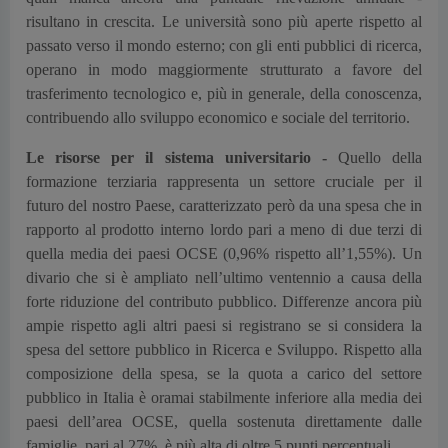
risultano in crescita. Le università sono più aperte rispetto al
passato verso il mondo esterno; con gli enti pubblici di ricerca,
operano in modo maggiormente strutturato a favore del
trasferimento tecnologico e, più in generale, della conoscenza,
contribuendo allo sviluppo economico e sociale del territorio.
Le risorse per il sistema universitario -
Quello della
formazione terziaria rappresenta un settore cruciale per il
futuro del nostro Paese, caratterizzato però da una spesa che in
rapporto al prodotto interno lordo pari a meno di due terzi di
quella media dei paesi OCSE (0,96% rispetto all’1,55%). Un
divario che si è ampliato nell’ultimo ventennio a causa della
forte riduzione del contributo pubblico. Differenze ancora più
ampie rispetto agli altri paesi si registrano se si considera la
spesa del settore pubblico in Ricerca e Sviluppo. Rispetto alla
composizione della spesa, se la quota a carico del settore
pubblico in Italia è oramai stabilmente inferiore alla media dei
paesi dell’area OCSE, quella sostenuta direttamente dalle
famiglie, pari al 27%, è più alta di oltre 5 punti percentuali.