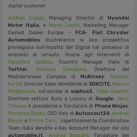
digital customer
.
Andrea Crespi
, Managing Director di
Hyundai
Motor Italia
, e
Marco Losito
, Marketing Manager
Owned Dealer Europe –
FCA
-
Fiat Chrysler
Automobiles
illustreranno la loro prospettiva
privilegiata sull’impatto del Digital nel processo di
acquisto di un’auto. Grazie agli interventi di
Salvatore Ippolito
, Country Manager Italia di
Twitter
,
Gianluca Camplone
, Direttore del
Mediterranean Complex di
McKinsey
,
Dominic
Kurtaz
Director Sales WorldWide di
3DXCITE
,
Marcus
Hodgkinson
, coFounder di
sophus3
,
Fabio Galetto
,
Direttore settore Auto e Luxury di
Google
,
Jerry
Thibeau
è presidente e fondatore di
Phone Ninjas
,
Vincenzo Bozzo
, CEO Italy di
Autoscout24
,
Andrea
Baroni
e
Enrico Cerri
, rispettivamente Coordinatore
Team Italia Vendite e Key Account Manager del sito
automobile.it
,
Andrea Boscaro
, fondatore del