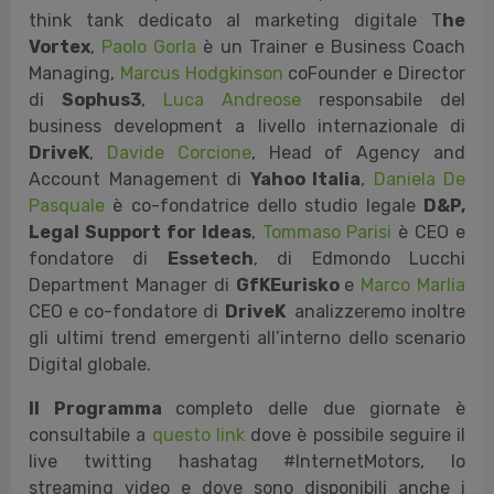
think tank dedicato al marketing digitale T
he
Vortex
,
Paolo Gorla
è un Trainer e Business Coach
Managing,
Marcus Hodgkinson
coFounder e Director
di
Sophus3
,
Luca Andreose
responsabile del
business development a livello internazionale di
DriveK
,
Davide Corcione
, Head of Agency and
Account Management di
Yahoo Italia
,
Daniela De
Pasquale
è co-fondatrice dello studio legale
D&P,
Legal Support for Ideas
,
Tommaso Parisi
è CEO e
fondatore di
Essetech
, di Edmondo Lucchi
Department Manager di
GfKEurisko
e
Marco Marlia
CEO e co-fondatore di
DriveK
analizzeremo inoltre
gli ultimi trend emergenti all’interno dello scenario
Digital globale.
ll Programma
completo delle due giornate è
consultabile a
questo link
dove è possibile seguire il
live twitting hashatag #InternetMotors, lo
streaming video e dove sono disponibili anche i