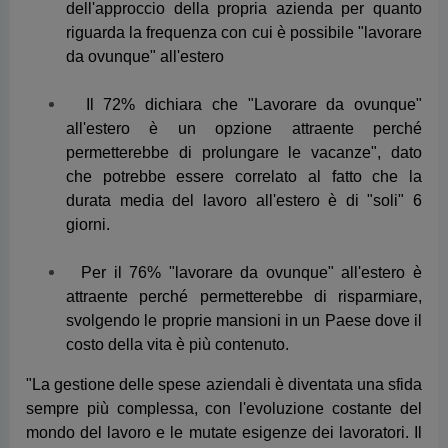
che potrebbe essere correlato al fatto che la
durata media del lavoro all'estero è di "soli" 6
giorni.
Per il 76% "lavorare da ovunque" all'estero è
attraente perché permetterebbe di risparmiare,
svolgendo le proprie mansioni in un Paese dove il
costo della vita è più contenuto.
"La gestione delle spese aziendali è diventata una sfida
sempre più complessa, con l'evoluzione costante del
mondo del lavoro e le mutate esigenze dei lavoratori. Il
trend del
South Working
, che è una declinazione
specificatamente italiana del Work from Anywhere, è
diventato uno dei tanti modi in cui è possibile declinare
lo smart working: questo comporta cambiamenti
significativi nella gestione dei costi aziendali. È
fondamentale che il nostro approccio al controllo dei
costi sia agile e aggiornato in tempo reale per