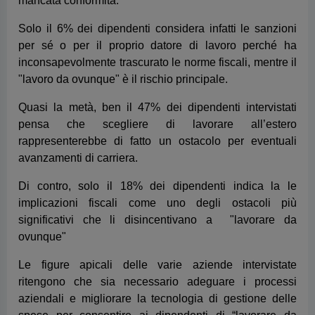
pensa che scegliere di lavorare all’estero
rappresenterebbe di fatto un ostacolo per eventuali
avanzamenti di carriera.
Di contro, solo il 18% dei dipendenti indica la le
implicazioni fiscali come uno degli ostacoli più
significativi che li disincentivano a "lavorare da
ovunque"
Le figure apicali delle varie aziende intervistate
ritengono che sia necessario adeguare i processi
aziendali e migliorare la tecnologia di gestione delle
spese per consentire ai dipendenti di “lavorare da
ovunque.”
Il 75% dei responsabili delle risorse umane ritiene
necessario offrire una formazione supplementare
per consentire di “lavorare da ovunque” all'estero
Il 75% dei responsabili finanziari ritiene di dover