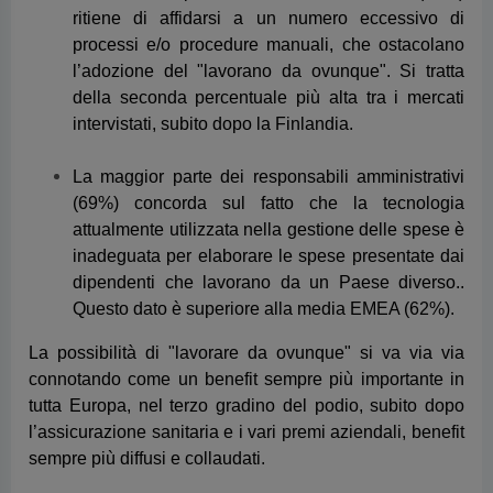
(69%) concorda sul fatto che la tecnologia
attualmente utilizzata nella gestione delle spese è
inadeguata per elaborare le spese presentate dai
dipendenti che lavorano da un Paese diverso..
Questo dato è superiore alla media EMEA (62%).
La possibilità di "lavorare da ovunque" si va via via
connotando come un benefit sempre più importante in
tutta Europa, nel terzo gradino del podio, subito dopo
l’assicurazione sanitaria e i vari premi aziendali, benefit
sempre più diffusi e collaudati.
Tuttavia, la spinta dei dipendenti verso la flessibilità e la
soddisfazione sul lavoro sembra superare la loro
volontà di conformarsi alla policy aziendale e anche il
timore di sanzioni in caso di non conformità. Negli ultimi
12 mesi, un numero considerevole di dipendenti ha
consapevolmente "lavorato da ovunque" senza
comunicarlo al proprio datore di lavoro, coprendo le