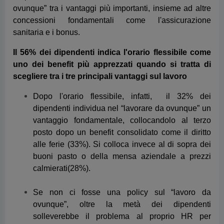
Dopo l'orario flessibile, infatti, il 32% dei
dipendenti individua nel “lavorare da ovunque” un
vantaggio fondamentale, collocandolo al terzo
posto dopo un benefit consolidato come il diritto
alle ferie (33%). Si colloca invece al di sopra dei
buoni pasto o della mensa aziendale a prezzi
calmierati(28%).
Se non ci fosse una policy sul “lavoro da
ovunque”, oltre la metà dei dipendenti
solleverebbe il problema al proprio HR per
chiedere di cambiare la politica aziendale
Tanto che i dipendenti prenderebbero in
considerazione una riduzione dello stipendio per
poter “lavorare da ovunque” a tempo pieno. Inoltre
dichiarano che cambierebbero lavoro per una
realtà con una migliore policy sul lavoro da