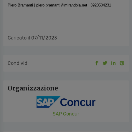
Condividi
Organizzazione
SAP Concur
Allegati
SAP Concur_Work From Anywhere_EMEA
Research
L\'infografica