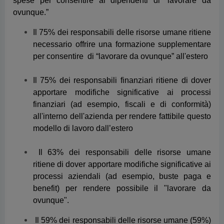
apportare modifiche significative ai processi
finanziari (ad esempio, fiscali e di conformità)
all'interno dell'azienda per rendere fattibile questo
modello di lavoro dall’estero
Il 63% dei responsabili delle risorse umane
ritiene di dover apportare modifiche significative ai
processi aziendali (ad esempio, buste paga e
benefit) per rendere possibile il "lavorare da
ovunque".
Il 59% dei responsabili delle risorse umane (59%)
ritiene di affidarsi a un numero eccessivo di
processi e/o procedure manuali, che ostacolano
l’adozione del "lavorano da ovunque". Si tratta
della seconda percentuale più alta tra i mercati
intervistati, subito dopo la Finlandia.
La maggior parte dei responsabili amministrativi