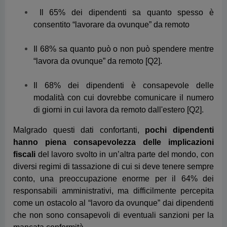
Il 68% dei dipendenti è consapevole delle
modalità con cui dovrebbe comunicare il numero
di giorni in cui lavora da remoto dall'estero [Q2].
Malgrado questi dati confortanti,
pochi dipendenti
hanno piena consapevolezza delle implicazioni
fiscali
del lavoro svolto in un’altra parte del mondo, con
diversi regimi di tassazione di cui si deve tenere sempre
conto, una preoccupazione enorme per il 64% dei
responsabili amministrativi, ma difficilmente percepita
come un ostacolo al “lavoro da ovunque” dai dipendenti
che non sono consapevoli di eventuali sanzioni per la
mancata conformità.
Solo il 6% dei dipendenti considera infatti le sanzioni
per sé o per il proprio datore di lavoro perché ha
inconsapevolmente trascurato le norme fiscali, mentre il
"lavoro da ovunque" è il rischio principale.
Quasi la metà, ben il 47% dei dipendenti intervistati