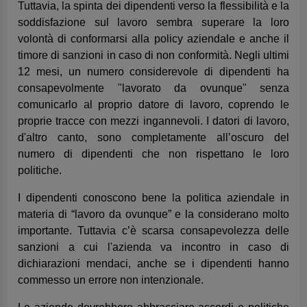
proprie tracce con mezzi ingannevoli. I datori di lavoro,
d'altro canto, sono completamente all’oscuro del
numero di dipendenti che non rispettano le loro
politiche.
I dipendenti conoscono bene la politica aziendale in
materia di “lavoro da ovunque” e la considerano molto
importante. Tuttavia c’è scarsa consapevolezza delle
sanzioni a cui l'azienda va incontro in caso di
dichiarazioni mendaci, anche se i dipendenti hanno
commesso un errore non intenzionale.
Le aziende dovrebbero abbracciare accordi e politiche
più flessibili considerandole un vantaggio
fondamentale. Così facendo, sarà più facile non solo
migliorare il livello di consapevolezza dei dipendenti
delle politiche aziendali, ma anche per i C-level
soddisfare i desideri e le aspettative lavorative dei
dipendenti, alleggerendo a loro volta i compiti dei