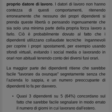
per coprire i propri spostamenti, per esempio usando
sfondi virtuali, evitando i social media o lavorando in
orari non abituali tenendo conto dei diversi fusi orari.
La maggior parte dei dipendenti ritiene che sarebbe
facile “lavorare da ovunque” segretamente senza che
l'azienda lo sappia, e un numero preoccupante di
dipendenti lo fa per davvero.
Quasi 3 dipendenti su 5 (64%) concordano sul
fatto che sarebbe facile segnalare in modo errato
il numero di giorni in cui lavorano dall'estero.
Quasi un dipendente su 6 (15%) ha
consapevolmente "lavorato da ovunque" (cioè da
remoto in un altro Paese) senza riferirlo al proprio
datore di lavoro negli ultimi 12 mesi.
6 giorni è il numero medio di giorni in cui i