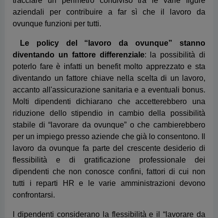
accanto all'assicurazione sanitaria e a eventuali bonus.
Molti dipendenti dichiarano che accetterebbero una
riduzione dello stipendio in cambio della possibilità
stabile di “lavorare da ovunque” o che cambierebbero
per un impiego presso aziende che già lo consentono. Il
lavoro da ovunque fa parte del crescente desiderio di
flessibilità e di gratificazione professionale dei
dipendenti che non conosce confini, fattori di cui non
tutti i reparti HR e le varie amministrazioni devono
confrontarsi.
I dipendenti considerano la flessibilità e il “lavorare da
ovunque” tra i vantaggi più importanti, insieme ad altre
concessioni fondamentali come l'assicurazione
sanitaria e i bonus.
Il 56% dei dipendenti indica l'orario flessibile come
uno dei benefit più apprezzati quando si tratta di
scegliere tra i tre principali vantaggi sul lavoro