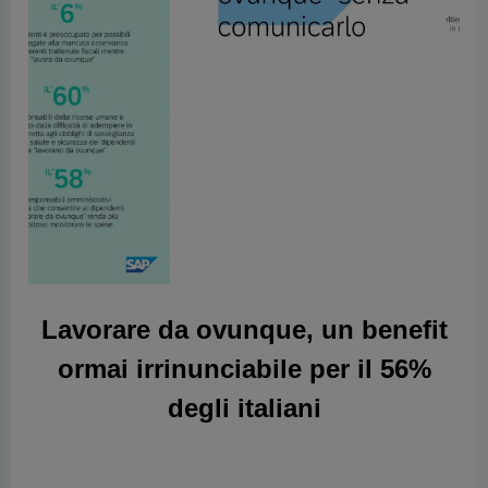
Lavorare da ovunque, un benefit
ormai irrinunciabile per il 56%
degli italiani
I dati della nuova ricerca condotta da SAP
Concur: 1 dipendente su 6 per almeno una
settimana all’anno ha lavorato da un Paese
diverso senza comunicarlo al proprio
responsabile, coprendo volontariamente le
proprie tracce. Sempre più necessaria una