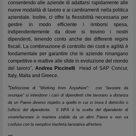
fondamentale per garantire che le aziende rimangano
competitive e reattive alle sfide in evoluzione del mondo
del lavoro".
Andrea Piccinelli
Head of SAP Concur,
Italy, Malta and Greece.
*
Definizione di "Working from Anywhere": con “lavorare da
ovunque” si intendono i casi di dipendenti che lavorano a distanza
da un Paese diverso rispetto a quello in cui si trova il domicilio o
l'ufficio del dipendente. Il WFA è la scelta del dipendente di
vivere/lavorare in maniera stabile da un altro Paese e non va
confuso con la semplice trasferta lavorativa all'estero.
***
SAP® Concur® è il marchio leader a livello mondiale per la gestione
integrata di viaggi, spese e fatture. Guidate da un'incessante ricerca
di semplificazione e automazione dei processi quotidiani, le
soluzioni guidano i dipendenti nei viaggi di lavoro, spostano le spese
autorizzate direttamente nelle note spese e automatizzano
l'approvazione delle fatture. Grazie all'integrazione di dati quasi in