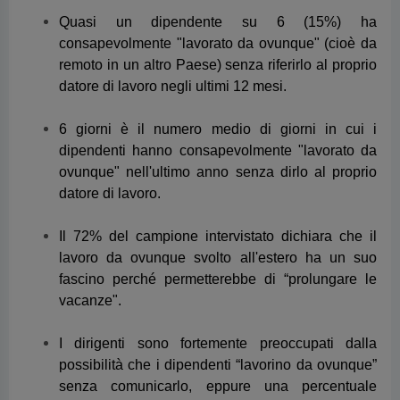
dipendenti hanno consapevolmente "lavorato da
ovunque" nell'ultimo anno senza dirlo al proprio
datore di lavoro.
Il 72% del campione intervistato dichiara che il
lavoro da ovunque svolto all'estero ha un suo
fascino perché permetterebbe di “prolungare le
vacanze".
I dirigenti sono fortemente preoccupati dalla
possibilità che i dipendenti “lavorino da ovunque”
senza comunicarlo, eppure una percentuale
significativa sottovaluta enormemente il numero di
dipendenti che l'hanno fatto o rimane del tutto
ignara di questo comportamento ingannevole.
Quasi due terzi dei responsabili delle risorse
umane (72%) e dei responsabili finanziari (67%)
concordano sul fatto che i dipendenti mentano sul