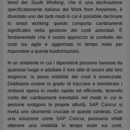
rispondere a queste trasformazioni.
In un ambiente in cui i dipendenti possono lavorare da
qualsiasi luogo e adattare il loro stile di lavoro alle loro
esigenze, la piena visibilità dei costi è essenziale.
Dobbiamo essere in grado di tracciare e monitorare i
rimborsi spesa in modo rapido ed efficiente, tenendo
conto dei cambiamenti inevitabili nel modo in cui le
persone svolgono le proprie attività. SAP Concur si
rivela uno strumento cruciale in questo contesto. Con
una soluzione come SAP Concur, possiamo infatti
ottenere una visibilità in tempo reale sui costi,
consentendo alle aziende di adattarsi rapidamente alle
nuove modalità di lavoro e ai cambiamenti nella politica
aziendale. Inoltre, ci offre la flessibilità necessaria per
gestire in modo efficiente i rimborsi spesa,
indipendentemente da dove si trovino i nostri
dipendenti, tenendo conto anche dei differenti regimi
fiscali. La combinazione di controllo dei costi e agilità è