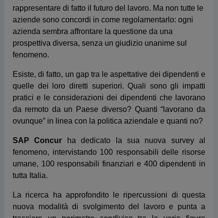
quelle dei loro diretti superiori. Quali sono gli impatti
pratici e le considerazioni dei dipendenti che lavorano
da remoto da un Paese diverso? Quanti “lavorano da
ovunque” in linea con la politica aziendale e quanti no?
SAP Concur
ha dedicato la sua nuova survey al
fenomeno, intervistando 100 responsabili delle risorse
umane, 100 responsabili finanziari e 400 dipendenti in
tutta Italia.
La ricerca ha approfondito le ripercussioni di questa
nuova modalità di svolgimento del lavoro e punta a
tracciare un perimetro condiviso tra le varie figure
aziendali per contribuire a far sì che il lavoro da
ovunque funzioni per tutti.
Le policy del “lavoro da ovunque” stanno
diventando un fattore differenziale
: la possibilità di
poterlo fare è infatti un benefit molto apprezzato e sta
diventando un fattore chiave nella scelta di un lavoro,