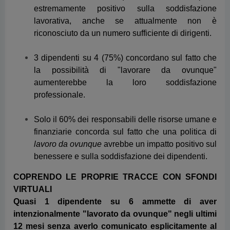
professionale.
Solo il 60% dei responsabili delle risorse umane e
finanziarie concorda sul fatto che una politica di
lavoro da ovunque
avrebbe un impatto positivo sul
benessere e sulla soddisfazione dei dipendenti.
COPRENDO LE PROPRIE TRACCE CON SFONDI
VIRTUALI
Quasi 1 dipendente su 6 ammette di aver
intenzionalmente "lavorato da ovunque" negli ultimi
12 mesi senza averlo comunicato esplicitamente al
proprio datore di lavoro
. I datori di lavoro non hanno
contezza di questi comportamenti, ritenendo
erroneamente che nessuno dei propri dipendenti si
prenda queste libertà o pensando ingenuamente che
sia solo una minima parte della propria forza lavoro a
farlo. Ciò è probabilmente dovuto al fatto che i
dipendenti utilizzano collaudate tecniche ingannevoli