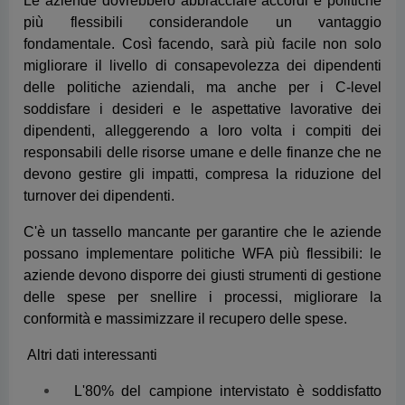
responsabili delle risorse umane e delle finanze che ne
devono gestire gli impatti, compresa la riduzione del
turnover dei dipendenti.
C'è un tassello mancante per garantire che le aziende
possano implementare politiche WFA più flessibili: le
aziende devono disporre dei giusti strumenti di gestione
delle spese per snellire i processi, migliorare la
conformità e massimizzare il recupero delle spese.
Altri dati interessanti
L'80% del campione intervistato è soddisfatto
dell'approccio della propria azienda per quanto
riguarda la frequenza con cui è possibile "lavorare
da ovunque" all'estero
Il 72% dichiara che "Lavorare da ovunque"
all'estero è un opzione attraente perché
permetterebbe di prolungare le vacanze", dato