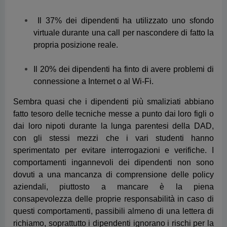
Sembra quasi che i dipendenti più smaliziati abbiano
fatto tesoro delle tecniche messe a punto dai loro figli o
dai loro nipoti durante la lunga parentesi della DAD,
con gli stessi mezzi che i vari studenti hanno
sperimentato per evitare interrogazioni e verifiche. I
comportamenti ingannevoli dei dipendenti non sono
dovuti a una mancanza di comprensione delle policy
aziendali, piuttosto a mancare è la piena
consapevolezza delle proprie responsabilità in caso di
questi comportamenti, passibili almeno di una lettera di
richiamo, soprattutto i dipendenti ignorano i rischi per la
loro attività e quindi non comprendono fino in fondo il
motivo per cui la loro azienda applica restrizioni a
questa modalità di lavoro.
I C-level concordano sulla necessità di apportare
modifiche significative ai processi HR e amministrati,
passando anche a una migliore piattaforma tecnologica