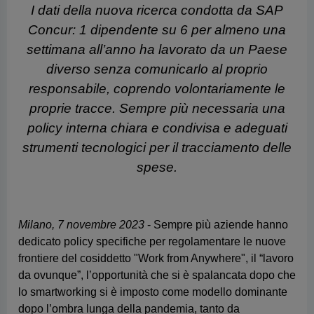
policy interna chiara e condivisa e adeguati
strumenti tecnologici per il tracciamento delle
spese.
Milano, 7 novembre 2023
- Sempre più aziende hanno
dedicato policy specifiche per regolamentare le nuove
frontiere del cosiddetto "Work from Anywhere", il “lavoro
da ovunque”, l’opportunità che si è spalancata dopo che
lo smartworking si è imposto come modello dominante
dopo l’ombra lunga della pandemia, tanto da
rappresentare di fatto il futuro del lavoro. Ma non tutte le
aziende sono concordi in come regolamentarlo: ogni
azienda sembra affrontare la questione da una
prospettiva diversa, senza un giudizio unanime sul
fenomeno.
Esiste, di fatto, un gap tra le aspettative dei dipendenti e