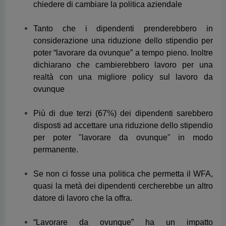
ovunque
Più di due terzi (67%) dei dipendenti sarebbero
disposti ad accettare una riduzione dello stipendio
per poter "lavorare da ovunque" in modo
permanente.
Se non ci fosse una politica che permetta il WFA,
quasi la metà dei dipendenti cercherebbe un altro
datore di lavoro che la offra.
“Lavorare da ovunque” ha un impatto
estremamente positivo sulla soddisfazione
lavorativa, anche se attualmente non è
riconosciuto da un numero sufficiente di dirigenti.
3 dipendenti su 4 (75%) concordano sul fatto che
la possibilità di "lavorare da ovunque"
aumenterebbe la loro soddisfazione