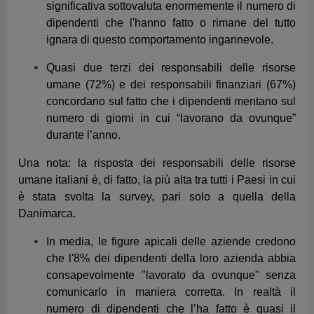
numero di giorni in cui “lavorano da ovunque”
durante l’anno.
Una nota: la risposta dei responsabili delle risorse
umane italiani è, di fatto, la più alta tra tutti i Paesi in cui
è stata svolta la survey, pari solo a quella della
Danimarca.
In media, le figure apicali delle aziende credono
che l'8% dei dipendenti della loro azienda abbia
consapevolmente "lavorato da ovunque" senza
comunicarlo in maniera corretta. In realtà il
numero di dipendenti che l’ha fatto è quasi il
doppio.
1 CEO su 5 (20%) ritiene che nessuno dei propri
dipendenti abbia mai "lavorato da ovunque"
senza informare il proprio responsabile,
dimostrando ancora una volta una distanza
sempre più grande dai propri dipendenti.