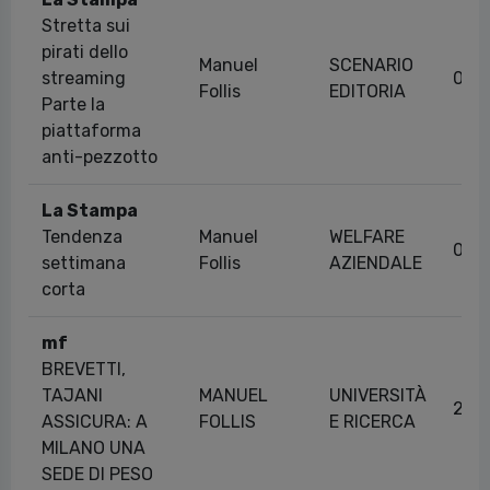
Stretta sui
pirati dello
Manuel
SCENARIO
streaming
09/
Follis
EDITORIA
Parte la
piattaforma
anti-pezzotto
La Stampa
Tendenza
Manuel
WELFARE
05/
settimana
Follis
AZIENDALE
corta
mf
BREVETTI,
TAJANI
MANUEL
UNIVERSITÀ
26/
ASSICURA: A
FOLLIS
E RICERCA
MILANO UNA
SEDE DI PESO