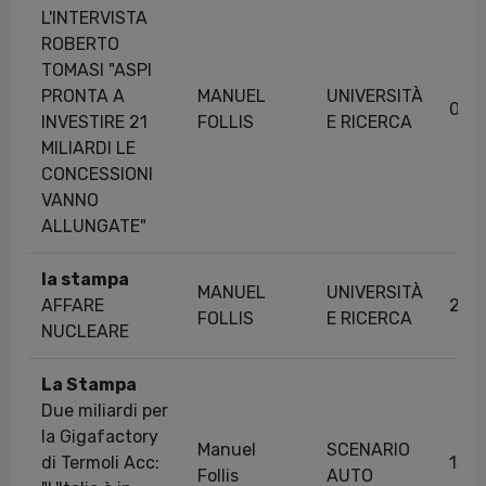
L'INTERVISTA
ROBERTO
TOMASI "ASPI
PRONTA A
MANUEL
UNIVERSITÀ
03/
INVESTIRE 21
FOLLIS
E RICERCA
MILIARDI LE
CONCESSIONI
VANNO
ALLUNGATE"
la stampa
MANUEL
UNIVERSITÀ
AFFARE
27/
FOLLIS
E RICERCA
NUCLEARE
La Stampa
Due miliardi per
la Gigafactory
Manuel
SCENARIO
di Termoli Acc:
13/
Follis
AUTO