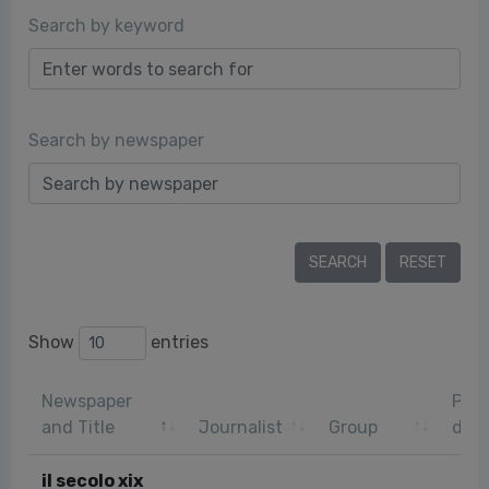
Search by keyword
Search by newspaper
Show
entries
Newspaper
Publ
and Title
Journalist
Group
dat
il secolo xix