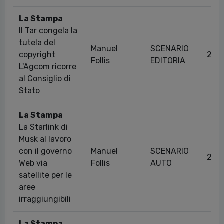
La Stampa
Il Tar congela la
tutela del
Manuel
SCENARIO
copyright
23/
Follis
EDITORIA
L'Agcom ricorre
al Consiglio di
Stato
La Stampa
La Starlink di
Musk al lavoro
con il governo
Manuel
SCENARIO
23/
Web via
Follis
AUTO
satellite per le
aree
irraggiungibili
La Stampa