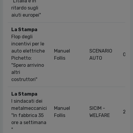
"L'Italia è in
ritardo sugli
aiuti europei"
La Stampa
Flop degli
incentivi per le
auto elettriche
Manuel
SCENARIO
04/
Pichetto:
Follis
AUTO
"Spero arrivino
altri
costruttori"
La Stampa
I sindacati dei
metalmeccanici
Manuel
SICIM -
21/
"In fabbrica 35
Follis
WELFARE
ore a settimana
"