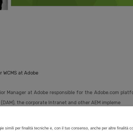
er WCMS at Adobe
nior Manager at Adobe responsible for the Adobe.com platf
 (DAM), the corporate Intranet and other AEM impleme
ie simili per finalità tecniche e, con il tuo consenso, anche per altre finalità 