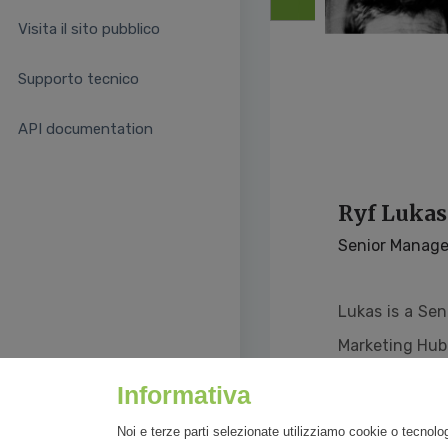
Visita il sito pubblico
Supporto tecnico
API documentation
Ryf Lukas
Senior Manag
Lukas is a Se
Marketing Hub
Informativa
Noi e terze parti selezionate utilizziamo cookie o tecnolog