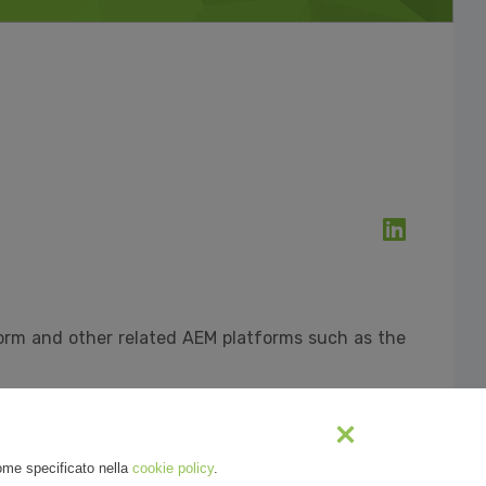
orm and other related AEM platforms such as the
come specificato nella
cookie policy
.